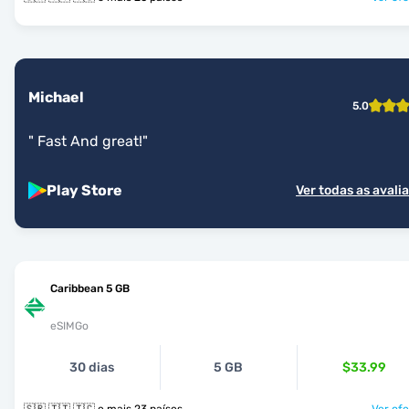
Michael
5.0
"
Fast And great!
"
Play Store
Ver todas as avali
Caribbean 5 GB
eSIMGo
30 dias
5 GB
$33.99