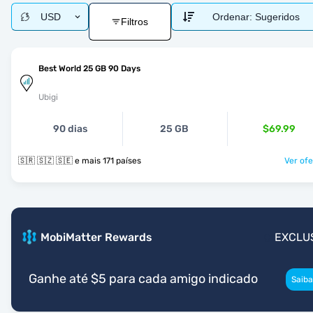
USD
Ordenar:
Sugeridos
Filtros
Best World 25 GB 90 Days
Ubigi
90 dias
25 GB
$69.99
🇸🇷 🇸🇿 🇸🇪 e mais 171 países
Ver ofe
MobiMatter Rewards
EXCLU
Ganhe até $5 para cada amigo indicado
Saiba