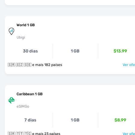
World 1 GB
Ubigi
30 dias
1 GB
$13.99
🇸🇷 🇸🇿 🇸🇪 e mais 182 países
Ver ofe
Caribbean 1 GB
eSIMGo
7 dias
1 GB
$8.99
🇸🇷 🇹🇹 🇹🇨 e mais 23 países
Ver ofe