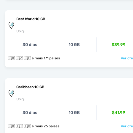
Best World 10 GB
Ubigi
30 dias
10 GB
$39.99
🇸🇷 🇸🇿 🇸🇪 e mais 171 países
Ver ofe
Caribbean 10 GB
Ubigi
30 dias
10 GB
$41.99
🇸🇷 🇹🇹 🇹🇨 e mais 26 países
Ver ofe