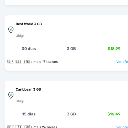
Best World 3 GB
Ubigi
30 dias
3 GB
$18.99
🇸🇷 🇸🇿 🇸🇪 e mais 171 países
Ver ofe
Caribbean 3 GB
Ubigi
15 dias
3 GB
$16.49
🇸🇷 🇹🇹 🇹🇨 e mais 26 países
Ver ofe