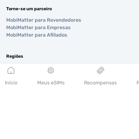
Torne-se um parceiro
MobiMatter para Revendedores
MobiMatter para Empresas
MobiMatter para Afiliados
Regiões
eSIM para Europa
eSIM para Ásia
eSIM para Américas
Início
Meus eSIMs
Recompensas
P
eSIM para Oriente Médio
eSIM para Oceania
eSIM para África
Países
eSIM para EUA