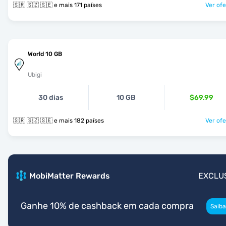
🇸🇷 🇸🇿 🇸🇪 e mais 171 países
Ver ofe
World 10 GB
Ubigi
30 dias
10 GB
$69.99
🇸🇷 🇸🇿 🇸🇪 e mais 182 países
Ver ofe
MobiMatter Rewards
EXCLU
Ganhe 10% de cashback em cada compra
Saiba