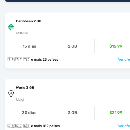
Caribbean 2 GB
eSIMGo
15 dias
2 GB
$15.99
🇸🇷 🇹🇹 🇹🇨 e mais 23 países
Ver ofe
World 3 GB
Ubigi
30 dias
3 GB
$31.99
🇸🇷 🇸🇿 🇸🇪 e mais 182 países
Ver ofe