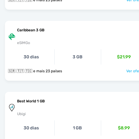
🇸🇷 🇹🇹 🇹🇨 e mais 23 países
Ver ofe
Caribbean 3 GB
eSIMGo
30 dias
3 GB
$21.99
🇸🇷 🇹🇹 🇹🇨 e mais 23 países
Ver ofe
Best World 1 GB
Ubigi
30 dias
1 GB
$8.99