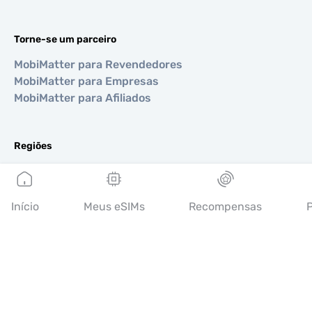
Torne-se um parceiro
MobiMatter para Revendedores
MobiMatter para Empresas
MobiMatter para Afiliados
Regiões
eSIM para Europa
eSIM para Ásia
eSIM para Américas
Início
Meus eSIMs
Recompensas
P
eSIM para Oriente Médio
eSIM para Oceania
eSIM para África
Países