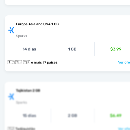
Europe Asia and USA 1 GB
Sparks
14 dias
1 GB
$3.99
🇹🇯 🇹🇭 🇹🇷 e mais 77 países
Ver ofe
Tajikistan 2 GB
Sparks
15 dias
2 GB
$6.49
🇹🇯 Tadjiquistão
Ver ofe