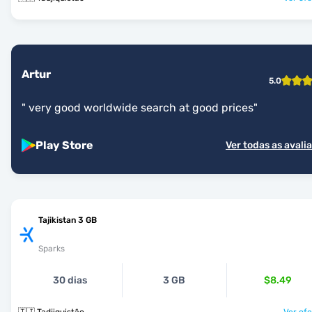
Artur
5.0
"
very good worldwide search at good prices
"
Play Store
Ver todas as avali
Tajikistan 3 GB
Sparks
30 dias
3 GB
$8.49