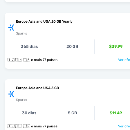
Europe Asia and USA 20 GB Yearly
Sparks
365 dias
20 GB
$39.99
🇹🇯 🇹🇭 🇹🇷 e mais 77 países
Ver ofe
Europe Asia and USA 5 GB
Sparks
30 dias
5 GB
$11.49
🇹🇯 🇹🇭 🇹🇷 e mais 77 países
Ver ofe