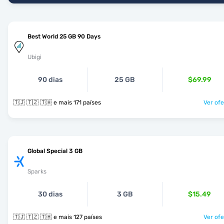
Best World 25 GB 90 Days
Ubigi
90 dias
25 GB
$69.99
🇹🇯 🇹🇿 🇹🇭 e mais 171 países
Ver ofe
Global Special 3 GB
Sparks
30 dias
3 GB
$15.49
🇹🇯 🇹🇿 🇹🇭 e mais 127 países
Ver ofe