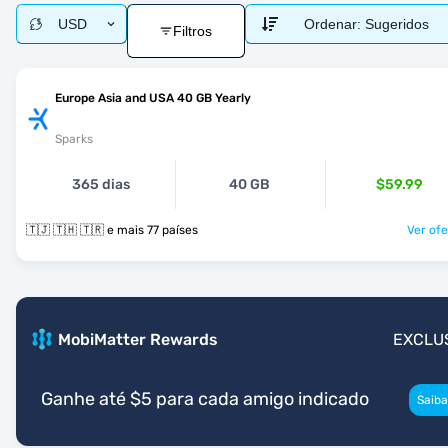
USD
Ordenar:
Sugeridos
Filtros
Europe Asia and USA 40 GB Yearly
Sparks
365 dias
40 GB
$59.99
🇹🇯 🇹🇭 🇹🇷 e mais 77 países
Ver ofe
MobiMatter Rewards
EXCLU
Ganhe até $5 para cada amigo indicado
Saiba