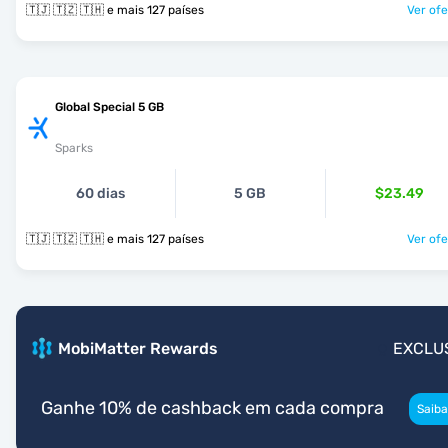
🇹🇯 🇹🇿 🇹🇭 e mais 127 países
Ver ofe
Global Special 5 GB
Sparks
60 dias
5 GB
$23.49
🇹🇯 🇹🇿 🇹🇭 e mais 127 países
Ver ofe
MobiMatter Rewards
EXCLU
Ganhe 10% de cashback em cada compra
Saiba