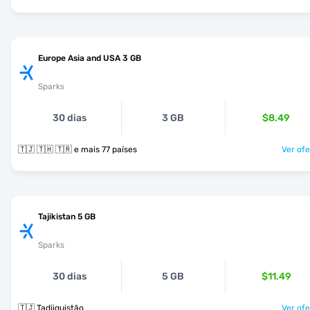
Europe Asia and USA 3 GB
Sparks
30 dias
3 GB
$8.49
🇹🇯 🇹🇭 🇹🇷 e mais 77 países
Ver ofe
Tajikistan 5 GB
Sparks
30 dias
5 GB
$11.49
🇹🇯 Tadjiquistão
Ver ofe