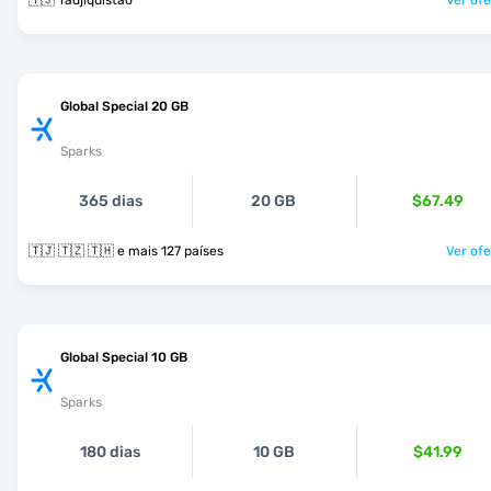
🇹🇯 Tadjiquistão
Ver ofe
Global Special 20 GB
Sparks
365 dias
20 GB
$67.49
🇹🇯 🇹🇿 🇹🇭 e mais 127 países
Ver ofe
Global Special 10 GB
Sparks
180 dias
10 GB
$41.99