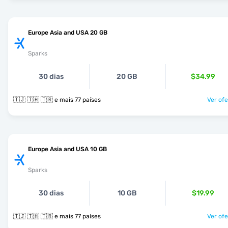
Europe Asia and USA 20 GB
Sparks
30 dias
20 GB
$34.99
🇹🇯 🇹🇭 🇹🇷 e mais 77 países
Ver ofe
Europe Asia and USA 10 GB
Sparks
30 dias
10 GB
$19.99
🇹🇯 🇹🇭 🇹🇷 e mais 77 países
Ver ofe