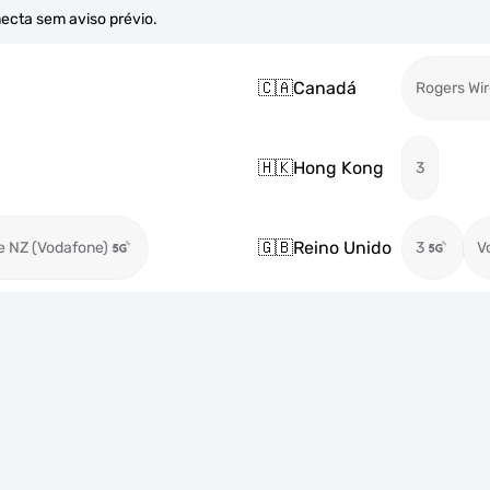
necta sem aviso prévio.
🇨🇦
Canadá
Rogers Wir
🇭🇰
Hong Kong
3
🇬🇧
Reino Unido
e NZ (Vodafone)
3
V