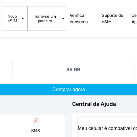
Verificar
Suporte de
Ce
Novo
Torne-se um
eSIM
parceiro
consumo
eSIM
Aj
35 GB
Comprar agora
Central de Ajuda
Meu celular é compatível 
SMS