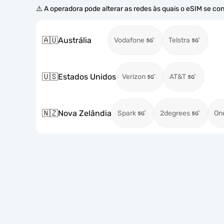
⚠️ A operadora pode alterar as redes às quais o eSIM se co
🇦🇺
Austrália
Vodafone
Telstra
🇺🇸
Estados Unidos
Verizon
AT&T
🇳🇿
Nova Zelândia
Spark
2degrees
On