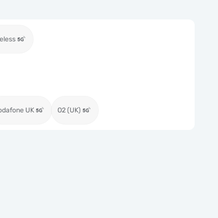
eless
odafone UK
O2 (UK)