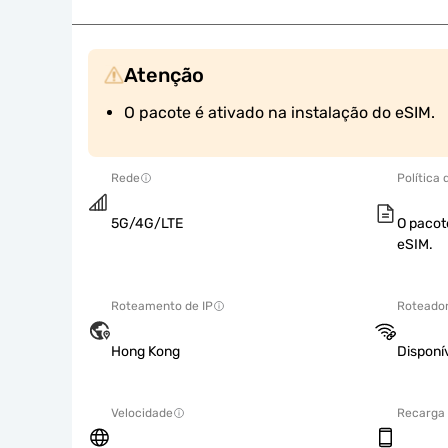
Atenção
O pacote é ativado na instalação do eSIM.
Rede
Política
5G/4G/LTE
O pacot
eSIM.
Roteamento de IP
Roteador
Hong Kong
Disponí
Velocidade
Recarga