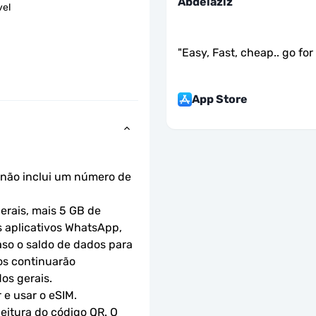
Abdelaziz
vel
"
Easy, Fast, cheap.. go for i
App Store
não inclui um número de 
erais, mais 5 GB de 
s aplicativos WhatsApp, 
so o saldo de dados para 
os continuarão 
os gerais.
 e usar o eSIM.
eitura do código QR. O 