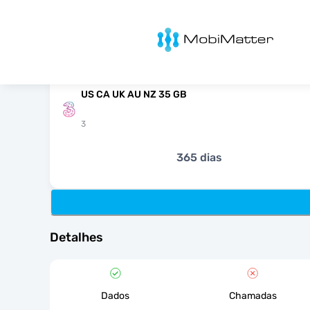
MobiMatter
US CA UK AU NZ 35 GB
3
365 dias
Detalhes
Dados
Chamadas