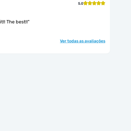
5.0
t!! The best!!
"
Ver todas as avaliações