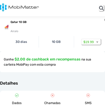
Qatar 10 GB
Airalo
30 dias
10 GB
$19.99
$2.00 de cashback em recompensas
Ganhe
na sua
carteira MobiPay com esta compra
Detalhes
Dados
Chamadas
SMS