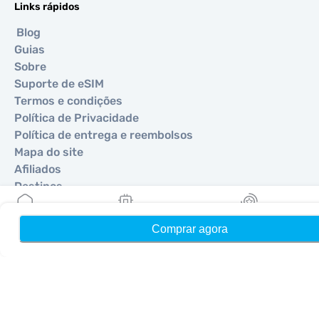
Links rápidos
Blog
Guias
Sobre
Suporte de eSIM
Termos e condições
Política de Privacidade
Política de entrega e reembolsos
Mapa do site
Afiliados
Destinos
Comprar agora
Início
Meus eSIMs
Recompensas
Torne-se um parceiro
MobiMatter para Revendedores
MobiMatter para Empresas
MobiMatter para Afiliados