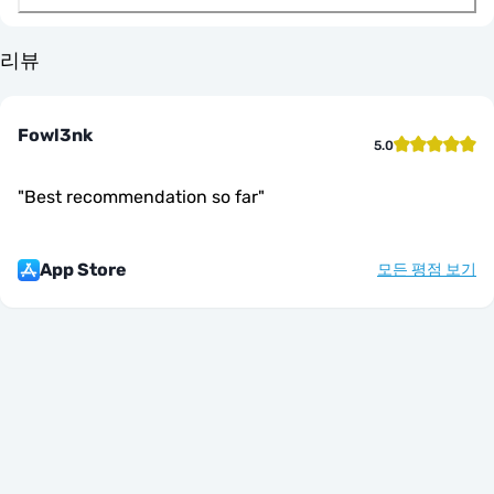
리뷰
Fowl3nk
5.0
"
Best recommendation so far
"
App Store
모든 평점 보기