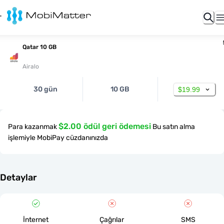
Qatar 10 GB
Airalo
30 gün
10 GB
$19.99
$2.00 ödül geri ödemesi
Para kazanmak
Bu satın alma
işlemiyle MobiPay cüzdanınızda
Detaylar
İnternet
Çağrılar
SMS