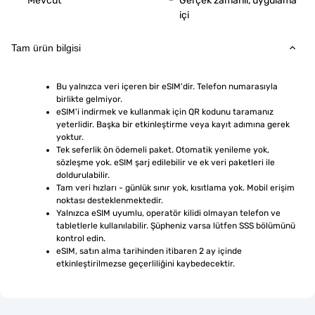
Mevcut
Gerçek zamanlı, uygulama
içi
Tam ürün bilgisi
Bu yalnızca veri içeren bir eSIM'dir. Telefon numarasıyla 
birlikte gelmiyor.
eSIM'i indirmek ve kullanmak için QR kodunu taramanız 
yeterlidir. Başka bir etkinleştirme veya kayıt adımına gerek 
yoktur.
Tek seferlik ön ödemeli paket. Otomatik yenileme yok, 
sözleşme yok. eSIM şarj edilebilir ve ek veri paketleri ile 
doldurulabilir.
Tam veri hızları - günlük sınır yok, kısıtlama yok. Mobil erişim 
noktası desteklenmektedir.
Yalnızca eSIM uyumlu, operatör kilidi olmayan telefon ve 
tabletlerle kullanılabilir. Şüpheniz varsa lütfen SSS bölümünü 
kontrol edin.
eSIM, satın alma tarihinden itibaren 2 ay içinde 
etkinleştirilmezse geçerliliğini kaybedecektir.