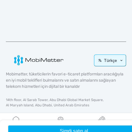
Türkçe
Mobimatter, tüketicilerin favori e-ticaret platformları aracılığıyla
en iyi mobil teklifleri bulmalarını ve satın almalarını sağlayan
telekom hizmetleri için dijital bir kanaldır
14th floor, Al Sarab Tower, Abu Dhabi Global Market Square,
Al Maryah Island, Abu Dhabi, United Arab Emirates
Hızlı Bağlantılar
Blog
Şimdi satın al
Ana Sayfa
eSIM'lerim
Ödüller