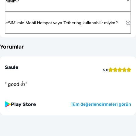
miyim?
eSIM'imle Mobil Hotspot veya Tethering kullanabilir miyim?
Yorumlar
Saule
5.0
"
good 👍
"
Play Store
Tüm değerlendirmeleri görün