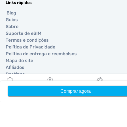
Links rápidos
Blog
Guias
Sobre
Suporte de eSIM
Termos e condições
Política de Privacidade
Política de entrega e reembolsos
Mapa do site
Afiliados
Destinos
Comprar agora
Início
Meus eSIMs
Recompensas
Torne-se um parceiro
MobiMatter para Revendedores
MobiMatter para Empresas
MobiMatter para Afiliados