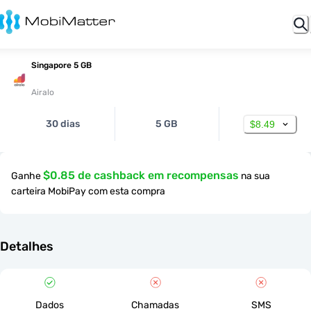
Singapore 5 GB
Airalo
30 dias
5 GB
$8.49
$0.85 de cashback em recompensas
Ganhe
na sua
carteira MobiPay com esta compra
Detalhes
Dados
Chamadas
SMS