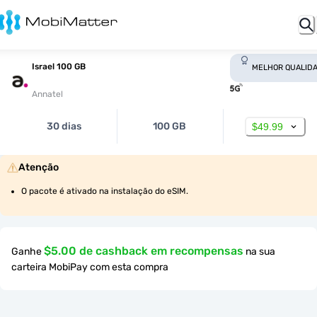
Israel 100 GB
MELHOR QUALID
Annatel
30 dias
100 GB
$49.99
Atenção
O pacote é ativado na instalação do eSIM.
$5.00 de cashback em recompensas
Ganhe
na sua
carteira MobiPay com esta compra