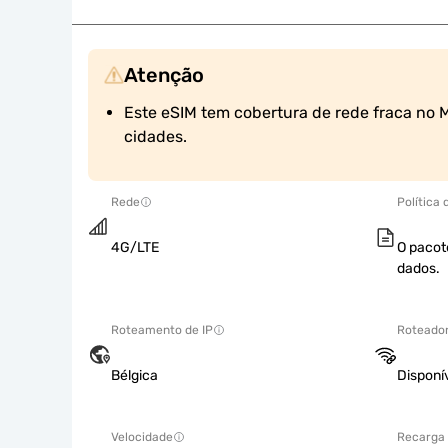
Atenção
Este eSIM tem cobertura de rede fraca no Mé
cidades.
Rede
Política
4G/LTE
O pacot
dados.
Roteamento de IP
Roteador
Bélgica
Disponí
Velocidade
Recarga