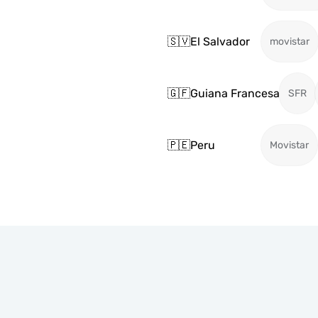
🇸🇻
El Salvador
movistar
🇬🇫
Guiana Francesa
SFR
🇵🇪
Peru
Movistar