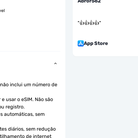
Abror562
vel
"
👍👍👍👍
"
App Store
não inclui um número de 
e usar o eSIM. Não são 
u registro.
s automáticas, sem 
es diários, sem redução 
ilhamento de internet 