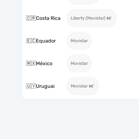
🇨🇷
Costa Rica
Liberty (Movistar)
🇪🇨
Equador
Movistar
🇲🇽
México
Movistar
🇺🇾
Uruguai
Movistar