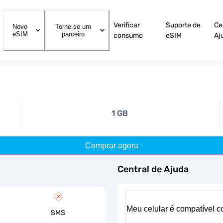
Verificar
Suporte de
Ce
Novo
Torne-se um
eSIM
parceiro
consumo
eSIM
Aj
1 GB
Comprar agora
Central de Ajuda
Meu celular é compatível 
SMS