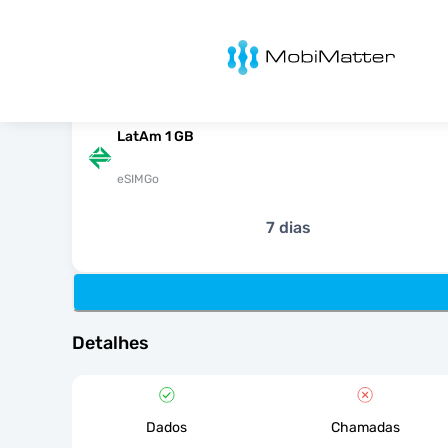
MobiMatter
LatAm 1 GB
eSIMGo
7 dias
Detalhes
Dados
Chamadas