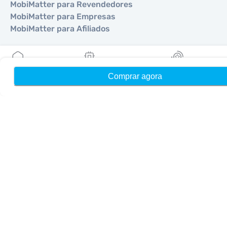
MobiMatter para Revendedores
MobiMatter para Empresas
MobiMatter para Afiliados
Regiões
Comprar agora
Início
Meus eSIMs
Recompensas
eSIM para Europa
eSIM para Ásia
eSIM para Américas
eSIM para Oriente Médio
eSIM para Oceania
eSIM para África
Países
eSIM para EUA
eSIM para Japão
eSIM para Canadá