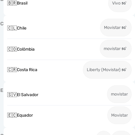
🇧🇷
Brasil
Vivo
C
Movistar
🇨🇱
Chile
movistar
🇨🇴
Colômbia
🇨🇷
Costa Rica
Liberty (Movistar)
E
movistar
🇸🇻
El Salvador
🇪🇨
Equador
Movistar