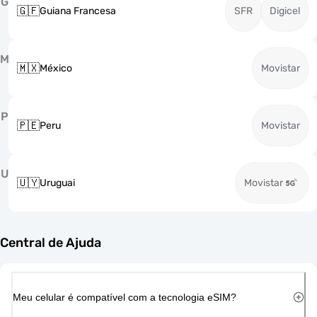
G
🇬🇫
Guiana Francesa
SFR
Digicel
M
🇲🇽
México
Movistar
P
🇵🇪
Peru
Movistar
U
🇺🇾
Uruguai
Movistar
Central de Ajuda
Meu celular é compatível com a tecnologia eSIM?