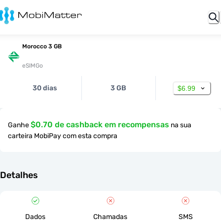
Morocco 3 GB
eSIMGo
30 dias
3 GB
$6.99
$0.70 de cashback em recompensas
Ganhe
na sua
carteira MobiPay com esta compra
Detalhes
Dados
Chamadas
SMS