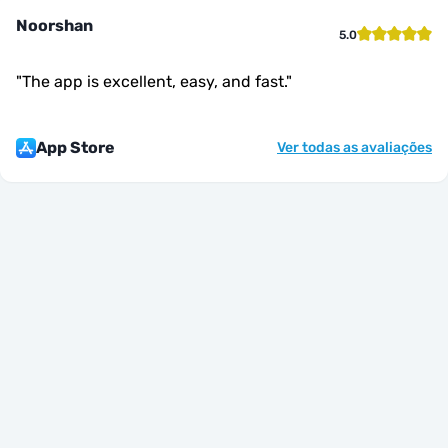
Noorshan
5.0
"
The app is excellent, easy, and fast.
"
App Store
Ver todas as avaliações