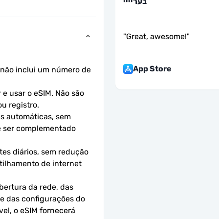
בעריייי
"
Great, awesome!
"
App Store
não inclui um número de 
e usar o eSIM. Não são 
u registro.
s automáticas, sem 
e ser complementado 
es diários, sem redução 
ilhamento de internet 
ertura da rede, das 
 e das configurações do 
el, o eSIM fornecerá 