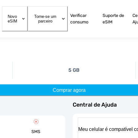
Verificar
Suporte de
Ce
Novo
Torne-se um
eSIM
parceiro
consumo
eSIM
Aj
5 GB
Comprar agora
Central de Ajuda
Meu celular é compatível 
SMS