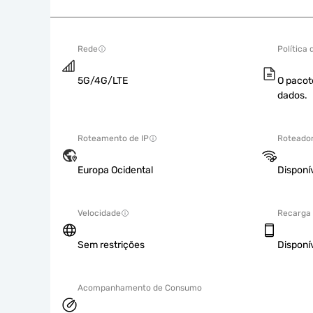
Rede
Política
5G/4G/LTE
O pacot
dados.
Roteamento de IP
Roteador
Europa Ocidental
Disponí
Velocidade
Recarga
Sem restrições
Disponí
Acompanhamento de Consumo