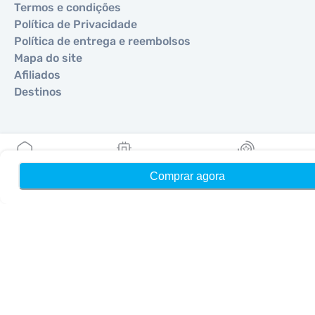
Termos e condições
Política de Privacidade
Política de entrega e reembolsos
Mapa do site
Afiliados
Destinos
Torne-se um parceiro
MobiMatter para Revendedores
Comprar agora
Início
Meus eSIMs
Recompensas
MobiMatter para Empresas
MobiMatter para Afiliados
Regiões
eSIM para Europa
eSIM para Ásia
eSIM para Américas