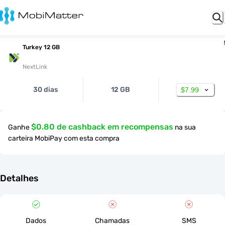
Turkey 12 GB
NextLink
30 dias
12 GB
$7.99
$0.80 de cashback em recompensas
Ganhe
na sua
carteira MobiPay com esta compra
Detalhes
Dados
Chamadas
SMS