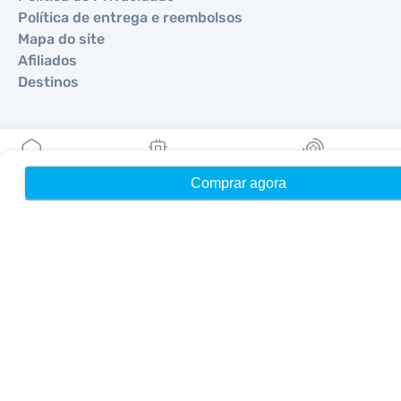
Política de entrega e reembolsos
Mapa do site
Afiliados
Destinos
Torne-se um parceiro
MobiMatter para Revendedores
Comprar agora
Início
Meus eSIMs
Recompensas
MobiMatter para Empresas
MobiMatter para Afiliados
Regiões
eSIM para Europa
eSIM para Ásia
eSIM para Américas
eSIM para Oriente Médio
eSIM para Oceania