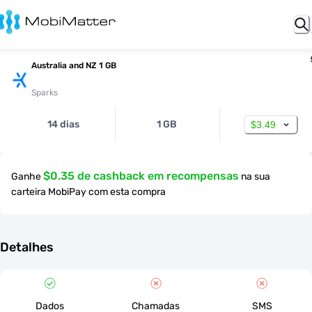
Australia and NZ 1 GB
Sparks
14 dias
1 GB
$3.49
$0.35 de cashback em recompensas
Ganhe
na sua
carteira MobiPay com esta compra
Detalhes
Dados
Chamadas
SMS