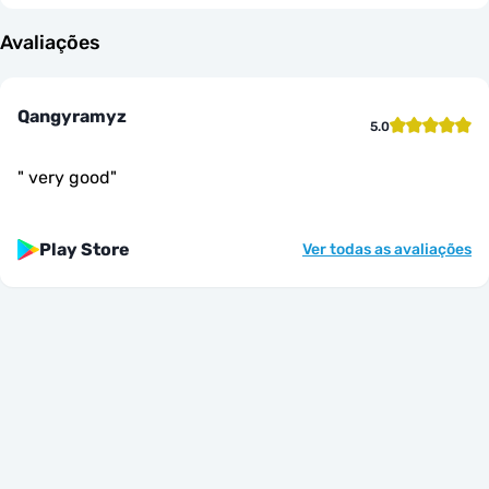
Avaliações
Qangyramyz
5.0
"
very good
"
Play Store
Ver todas as avaliações