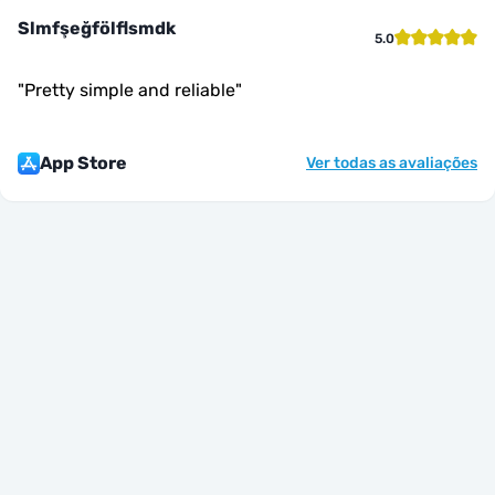
Slmfşeğfölflsmdk
5.0
"
Pretty simple and reliable
"
App Store
Ver todas as avaliações