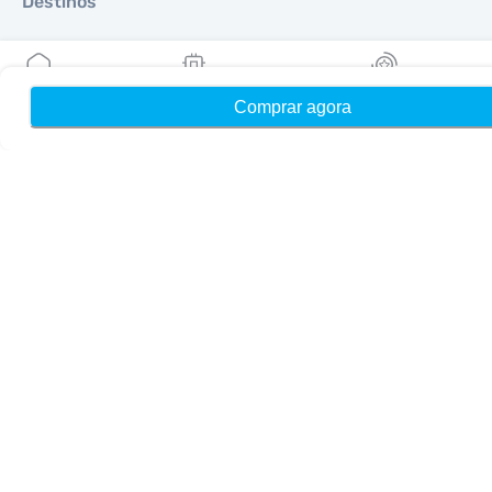
Destinos
Torne-se um parceiro
Comprar agora
Início
Meus eSIMs
Recompensas
MobiMatter para Revendedores
MobiMatter para Empresas
MobiMatter para Afiliados
Regiões
eSIM para Europa
eSIM para Ásia
eSIM para Américas
eSIM para Oriente Médio
eSIM para Oceania
eSIM para África