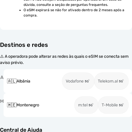
dúvida, consulte a seção de perguntas frequentes.
O eSIM expirará se não for ativado dentro de 2 meses após a 
compra.
Destinos e redes
⚠️ A operadora pode alterar as redes às quais o eSIM se conecta sem
aviso prévio.
A
🇦🇱
Albânia
Vodafone
Telekom.al
M
🇲🇪
Montenegro
m:tel
T-Mobile
Central de Ajuda