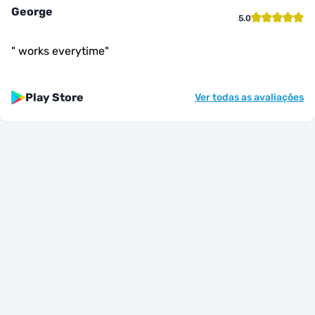
George
5.0
"
works everytime
"
Play Store
Ver todas as avaliações