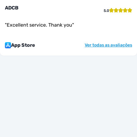
ADCB
5.0
"
Excellent service. Thank you
"
App Store
Ver todas as avaliações