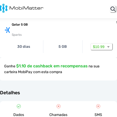
Qatar 5 GB
Sparks
30 dias
5 GB
$10.99
$1.10 de cashback em recompensas
Ganhe
na sua
carteira MobiPay com esta compra
Detalhes
Dados
Chamadas
SMS