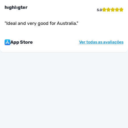
hıghlıgter
5.0
"
Ideal and very good for Australia.
"
App Store
Ver todas as avaliações