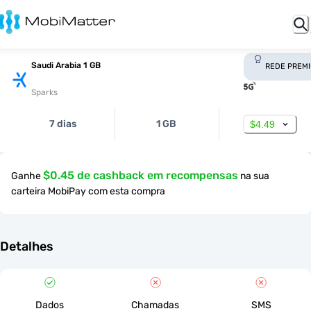
Saudi Arabia 1 GB
REDE PREM
Sparks
7 dias
1 GB
$4.49
$0.45 de cashback em recompensas
Ganhe
na sua
carteira MobiPay com esta compra
Detalhes
Dados
Chamadas
SMS