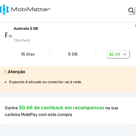
Australia 5 GB
TSimTech
15 dias
5 GB
$5.99
Atenção
O pacote é ativado ao conectar-se à rede.
$0.60 de cashback em recompensas
Ganhe
na sua
carteira MobiPay com esta compra