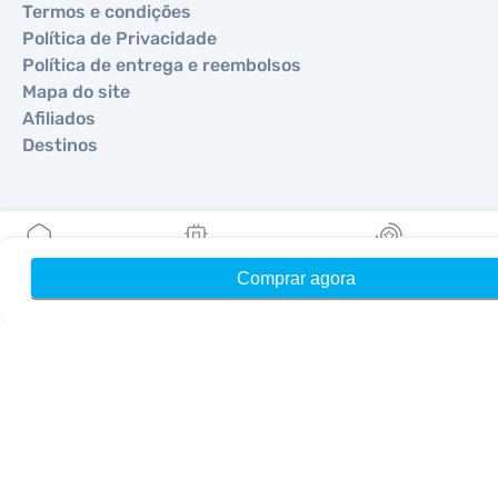
Termos e condições
Política de Privacidade
Política de entrega e reembolsos
Mapa do site
Afiliados
Destinos
Torne-se um parceiro
MobiMatter para Revendedores
Comprar agora
Início
Meus eSIMs
Recompensas
MobiMatter para Empresas
MobiMatter para Afiliados
Regiões
eSIM para Europa
eSIM para Ásia
eSIM para Américas