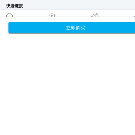
快速链接
博客
使用指南
立即购买
首页
我的 eSIM
奖励
个
关于我们
eSIM 支持
条款与条件
隐私政策
配送与退款政策
网站地图
联盟推广
目的地
成为合作伙伴
MobiMatter 分销商版
MobiMatter 企业版
MobiMatter 联盟推广版