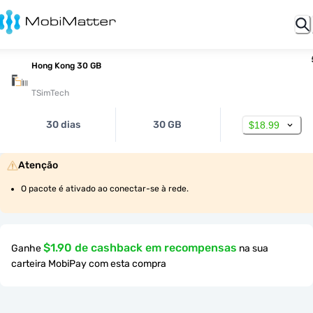
Hong Kong 30 GB
TSimTech
30 dias
30 GB
$18.99
Atenção
O pacote é ativado ao conectar-se à rede.
$1.90 de cashback em recompensas
Ganhe
na sua
carteira MobiPay com esta compra