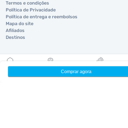
Termos e condições
Política de Privacidade
Política de entrega e reembolsos
Mapa do site
Afiliados
Destinos
Torne-se um parceiro
MobiMatter para Revendedores
Comprar agora
Início
Meus eSIMs
Recompensas
MobiMatter para Empresas
MobiMatter para Afiliados
Regiões
eSIM para Europa
eSIM para Ásia
eSIM para Américas