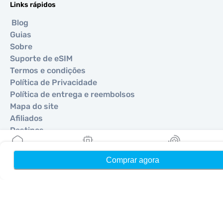
Links rápidos
Blog
Guias
Sobre
Suporte de eSIM
Termos e condições
Política de Privacidade
Política de entrega e reembolsos
Mapa do site
Afiliados
Destinos
Comprar agora
Início
Meus eSIMs
Recompensas
Torne-se um parceiro
MobiMatter para Revendedores
MobiMatter para Empresas
MobiMatter para Afiliados