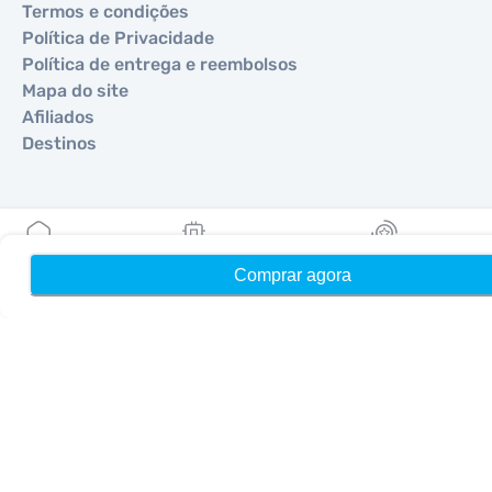
Termos e condições
Política de Privacidade
Política de entrega e reembolsos
Mapa do site
Afiliados
Destinos
Torne-se um parceiro
MobiMatter para Revendedores
Comprar agora
Início
Meus eSIMs
Recompensas
MobiMatter para Empresas
MobiMatter para Afiliados
Regiões
eSIM para Europa
eSIM para Ásia
eSIM para Américas