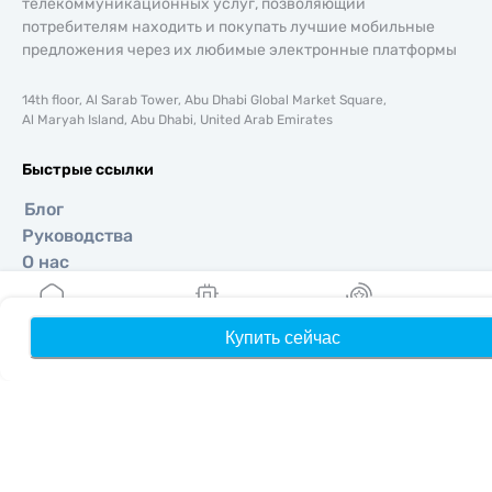
телекоммуникационных услуг, позволяющий
потребителям находить и покупать лучшие мобильные
предложения через их любимые электронные платформы
14th floor, Al Sarab Tower, Abu Dhabi Global Market Square,
Al Maryah Island, Abu Dhabi, United Arab Emirates
Быстрые ссылки
Блог
Руководства
О нас
Помощь и поддержка
Условия и положения
Купить сейчас
Главная
Мои eSIM
Бонусы
П
Политика конфиденциальности
Политика доставки и возвратов
Карта сайта
Партнерская программа
Направления