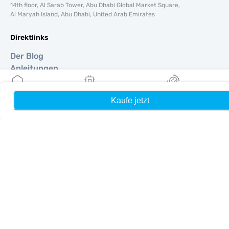
14th floor, Al Sarab Tower, Abu Dhabi Global Market Square,
Al Maryah Island, Abu Dhabi, United Arab Emirates
Direktlinks
Der Blog
Anleitungen
Um
Hilfe Unterstützung
Kaufe jetzt
Heim
Meine eSIMs
Belohnung
Terms & amp; Bedingungen
Datenschutzrichtlinie
Lieferung, Rückerstattungsrichtlinie
Seitenverzeichnis
Affiliate
Reiseziele
Ein Partner werden
MobiMatter für Wiederverkäufer