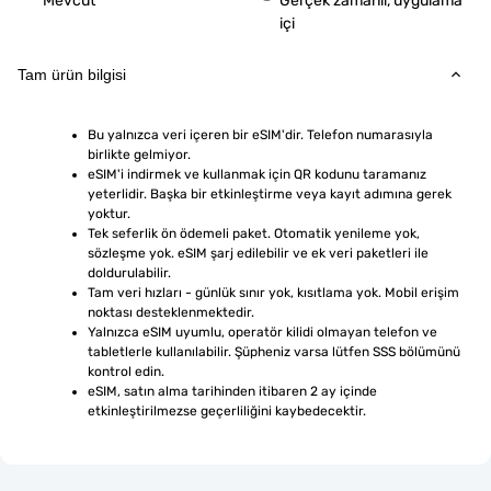
Mevcut
Gerçek zamanlı, uygulama
içi
Tam ürün bilgisi
Bu yalnızca veri içeren bir eSIM'dir. Telefon numarasıyla 
birlikte gelmiyor.
eSIM'i indirmek ve kullanmak için QR kodunu taramanız 
yeterlidir. Başka bir etkinleştirme veya kayıt adımına gerek 
yoktur.
Tek seferlik ön ödemeli paket. Otomatik yenileme yok, 
sözleşme yok. eSIM şarj edilebilir ve ek veri paketleri ile 
doldurulabilir.
Tam veri hızları - günlük sınır yok, kısıtlama yok. Mobil erişim 
noktası desteklenmektedir.
Yalnızca eSIM uyumlu, operatör kilidi olmayan telefon ve 
tabletlerle kullanılabilir. Şüpheniz varsa lütfen SSS bölümünü 
kontrol edin.
eSIM, satın alma tarihinden itibaren 2 ay içinde 
etkinleştirilmezse geçerliliğini kaybedecektir.