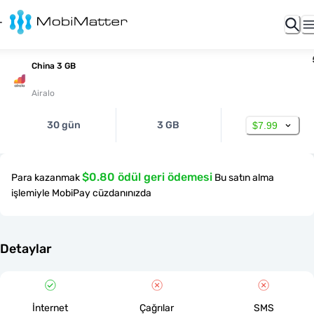
China 3 GB
Airalo
30 gün
3 GB
$7.99
$0.80 ödül geri ödemesi
Para kazanmak
Bu satın alma
işlemiyle MobiPay cüzdanınızda
Detaylar
İnternet
Çağrılar
SMS