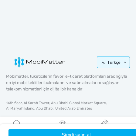
Türkçe
Mobimatter, tüketicilerin favori e-ticaret platformları aracılığıyla
en iyi mobil teklifleri bulmalarını ve satın almalarını sağlayan
telekom hizmetleri için dijital bir kanaldır
14th floor, Al Sarab Tower, Abu Dhabi Global Market Square,
Al Maryah Island, Abu Dhabi, United Arab Emirates
Hızlı Bağlantılar
Blog
Şimdi satın al
Ana Sayfa
eSIM'lerim
Ödüller