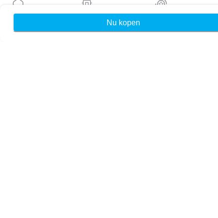
Blog
Handleidingen
Nu kopen
Home
Mijn eSIMs
Rewards
Over ons
eSIM-ondersteuning
Algemene voorwaarden
Privacybeleid
Levering- en retourbeleid
Sitemap
Affiliate
Bestemmingen
Word partner
MobiMatter voor resellers
MobiMatter voor bedrijven
MobiMatter voor affiliates
Regio's