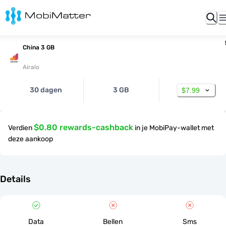
China 3 GB
Airalo
30 dagen
3 GB
$7.99
$0.80 rewards-cashback
Verdien
in je MobiPay-wallet met
deze aankoop
Details
Data
Bellen
Sms