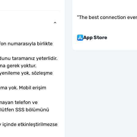
"
The best connection eve
App Store
fon numarasıyla birlikte 
unu taramanız yeterlidir. 
ına gerek yoktur.
 yenileme yok, sözleşme 
ama yok. Mobil erişim 
mayan telefon ve 
sa lütfen SSS bölümünü 
 içinde etkinleştirilmezse 