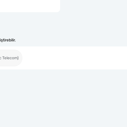
tirebilir.
c Telecom)