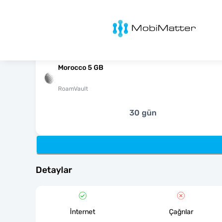
MobiMatter
Morocco 5 GB
RoamVault
30 gün
Detaylar
İnternet
Çağrılar