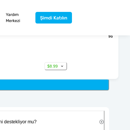
Yardım
Şimdi Katılın
Merkezi
$8.99
ni destekliyor mu?