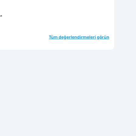
r
"
Tüm değerlendirmeleri görün