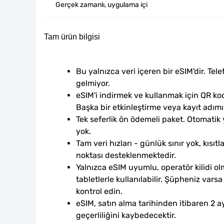
Gerçek zamanlı, uygulama içi
Tam ürün bilgisi
Bu yalnızca veri içeren bir eSIM'dir. Tele
gelmiyor.
eSIM'i indirmek ve kullanmak için QR kod
Başka bir etkinleştirme veya kayıt adım
Tek seferlik ön ödemeli paket. Otomatik
yok.
Tam veri hızları - günlük sınır yok, kısıtl
noktası desteklenmektedir.
Yalnızca eSIM uyumlu, operatör kilidi ol
tabletlerle kullanılabilir. Şüpheniz var
kontrol edin.
eSIM, satın alma tarihinden itibaren 2 ay
geçerliliğini kaybedecektir.