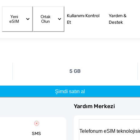
Kullanımı Kontrol
Yardım &
Yeni
Ortak
eSIM
Olun
Et
Destek
5 GB
Şimdi satın al
Yardım Merkezi
Telefonum eSIM teknolojisi
SMS