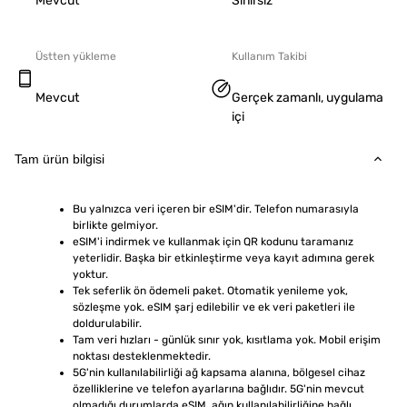
Mevcut
Sınırsız
Üstten yükleme
Kullanım Takibi
Mevcut
Gerçek zamanlı, uygulama
içi
Tam ürün bilgisi
Bu yalnızca veri içeren bir eSIM'dir. Telefon numarasıyla 
birlikte gelmiyor.
eSIM'i indirmek ve kullanmak için QR kodunu taramanız 
yeterlidir. Başka bir etkinleştirme veya kayıt adımına gerek 
yoktur.
Tek seferlik ön ödemeli paket. Otomatik yenileme yok, 
sözleşme yok. eSIM şarj edilebilir ve ek veri paketleri ile 
doldurulabilir.
Tam veri hızları - günlük sınır yok, kısıtlama yok. Mobil erişim 
noktası desteklenmektedir.
5G'nin kullanılabilirliği ağ kapsama alanına, bölgesel cihaz 
özelliklerine ve telefon ayarlarına bağlıdır. 5G'nin mevcut 
olmadığı durumlarda eSIM, ağın kullanılabilirliğine bağlı 