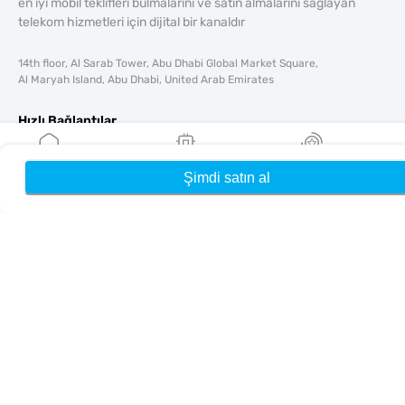
en iyi mobil teklifleri bulmalarını ve satın almalarını sağlayan
telekom hizmetleri için dijital bir kanaldır
14th floor, Al Sarab Tower, Abu Dhabi Global Market Square,
Al Maryah Island, Abu Dhabi, United Arab Emirates
Hızlı Bağlantılar
Blog
Rehberler
Şimdi satın al
Ana Sayfa
eSIM'lerim
Ödüller
Hakkında
Yardım & Destek
Şartlar & koşullar
Gizlilik Politikası
Teslimat, iadeler politikası
Site haritası
Bağlı Kuruluş
Hedefler