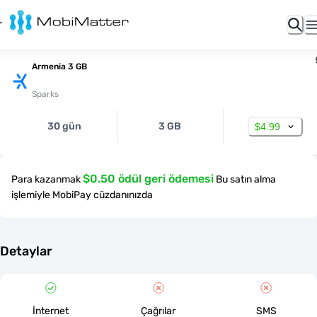
Armenia 3 GB
Sparks
30 gün
3 GB
$4.99
$0.50 ödül geri ödemesi
Para kazanmak
Bu satın alma
işlemiyle MobiPay cüzdanınızda
Detaylar
İnternet
Çağrılar
SMS