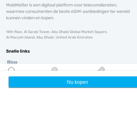
MobiMatter is een digitaal platform voor telecomdiensten,
waarmee consumenten de beste eSIM-aanbiedingen ter wereld
kunnen vinden en kopen.
14th floor, Al Sarab Tower, Abu Dhabi Global Market Square,
Al Maryah Island, Abu Dhabi, United Arab Emirates
Snelle links
Blog
Handleidingen
Over ons
Nu kopen
Home
Mijn eSIMs
Rewards
eSIM-ondersteuning
Algemene voorwaarden
Privacybeleid
Levering- en retourbeleid
Sitemap
Affiliate
Bestemmingen