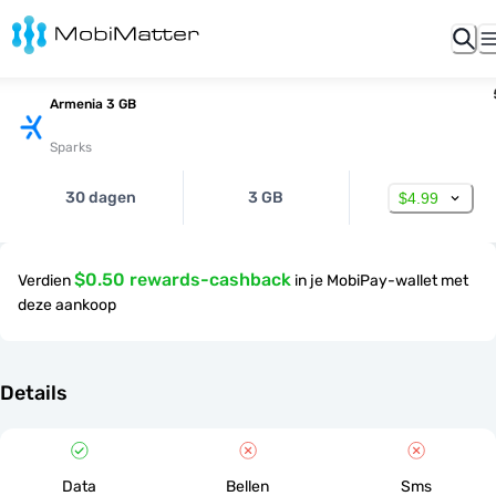
Armenia 3 GB
Sparks
30 dagen
3 GB
$4.99
$0.50 rewards-cashback
Verdien
in je MobiPay-wallet met
deze aankoop
Details
Data
Bellen
Sms