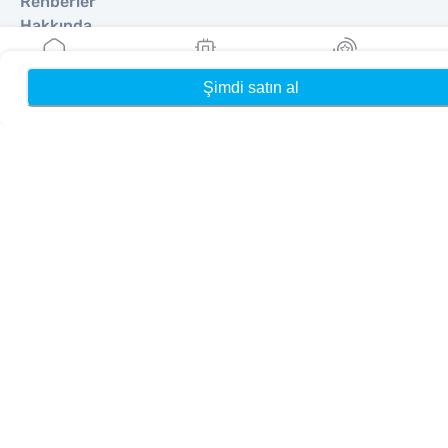
Rehberler
Hakkında
Yardım & Destek
Şartlar & koşullar
Şimdi satın al
Ana Sayfa
eSIM'lerim
Ödüller
Gizlilik Politikası
Teslimat, iadeler politikası
Site haritası
Bağlı Kuruluş
Hedefler
Ortak Olun
Satıcılar İçin MobiMatter
İşletmeler İçin MobiMatter
Bağlı Kuruluşlar için MobiMatter
Bölgeler