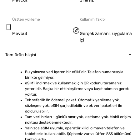
Mevcut
Sınırsız
Üstten yükleme
Kullanım Takibi
Mevcut
Gerçek zamanlı, uygulama
içi
Tam ürün bilgisi
Bu yalnızca veri içeren bir eSIM'dir. Telefon numarasıyla 
birlikte gelmiyor.
eSIM'i indirmek ve kullanmak için QR kodunu taramanız 
yeterlidir. Başka bir etkinleştirme veya kayıt adımına gerek 
yoktur.
Tek seferlik ön ödemeli paket. Otomatik yenileme yok, 
sözleşme yok. eSIM şarj edilebilir ve ek veri paketleri ile 
doldurulabilir.
Tam veri hızları - günlük sınır yok, kısıtlama yok. Mobil erişim 
noktası desteklenmektedir.
Yalnızca eSIM uyumlu, operatör kilidi olmayan telefon ve 
tabletlerle kullanılabilir. Şüpheniz varsa lütfen SSS bölümünü 
kontrol edin.