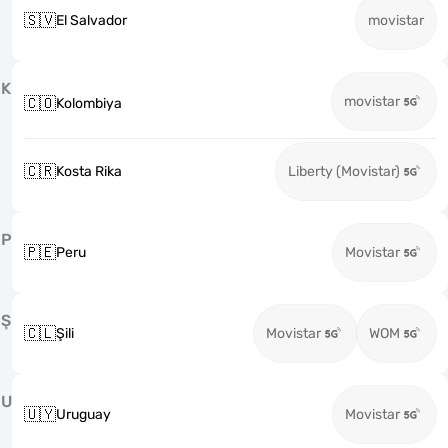
🇸🇻
El Salvador
movistar
K
movistar
🇨🇴
Kolombiya
🇨🇷
Kosta Rika
Liberty (Movistar)
P
🇵🇪
Peru
Movistar
Ş
🇨🇱
Şili
Movistar
WOM
U
🇺🇾
Uruguay
Movistar