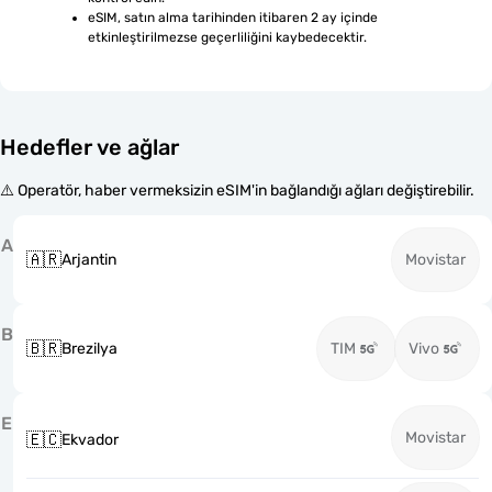
eSIM, satın alma tarihinden itibaren 2 ay içinde 
etkinleştirilmezse geçerliliğini kaybedecektir.
Hedefler ve ağlar
⚠️ Operatör, haber vermeksizin eSIM'in bağlandığı ağları değiştirebilir.
A
🇦🇷
Arjantin
Movistar
B
🇧🇷
Brezilya
TIM
Vivo
E
Movistar
🇪🇨
Ekvador