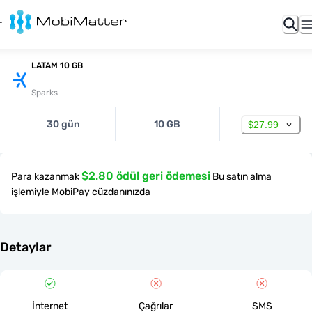
LATAM 10 GB
Sparks
30 gün
10 GB
$27.99
$2.80 ödül geri ödemesi
Para kazanmak
Bu satın alma
işlemiyle MobiPay cüzdanınızda
Detaylar
İnternet
Çağrılar
SMS