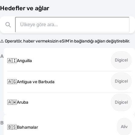
Hedefler ve ağlar
⚠️ Operatör, haber vermeksizin eSIM'in bağlandığı ağları değiştirebilir.
A
Digicel
🇦🇮
Anguilla
Digicel
🇦🇬
Antigua ve Barbuda
🇦🇼
Aruba
Digicel
B
Aliv
🇧🇸
Bahamalar