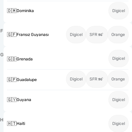
🇩🇲
Dominika
Digicel
F
🇬🇫
Fransız Guyanası
Digicel
SFR
Orange
G
Digicel
🇬🇩
Grenada
Digicel
SFR
Orange
🇬🇵
Guadalupe
🇬🇾
Guyana
Digicel
H
🇭🇹
Haiti
Digicel