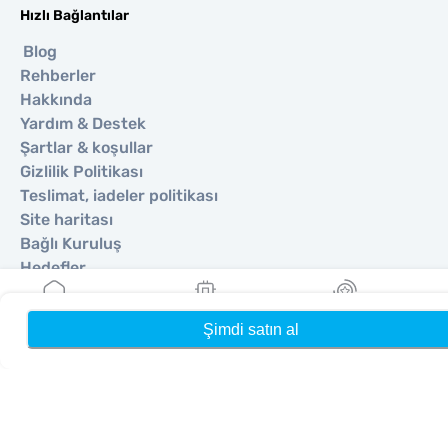
Hızlı Bağlantılar
Blog
Rehberler
Hakkında
Yardım & Destek
Şartlar & koşullar
Gizlilik Politikası
Teslimat, iadeler politikası
Site haritası
Bağlı Kuruluş
Hedefler
Şimdi satın al
Ana Sayfa
eSIM'lerim
Ödüller
Ortak Olun
Satıcılar İçin MobiMatter
İşletmeler İçin MobiMatter
Bağlı Kuruluşlar için MobiMatter