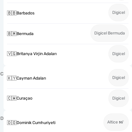
Digicel
🇧🇧
Barbados
Digicel Bermuda
🇧🇲
Bermuda
🇻🇬
Britanya Virjin Adaları
Digicel
C
Digicel
🇰🇾
Cayman Adaları
🇨🇼
Curaçao
Digicel
D
Altice
🇩🇴
Dominik Cumhuriyeti