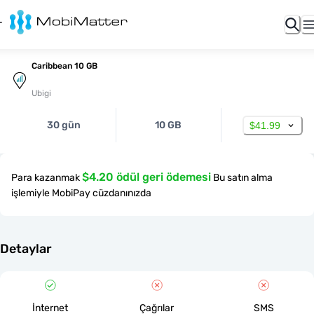
Caribbean 10 GB
Ubigi
30 gün
10 GB
$41.99
$4.20 ödül geri ödemesi
Para kazanmak
Bu satın alma
işlemiyle MobiPay cüzdanınızda
Detaylar
İnternet
Çağrılar
SMS