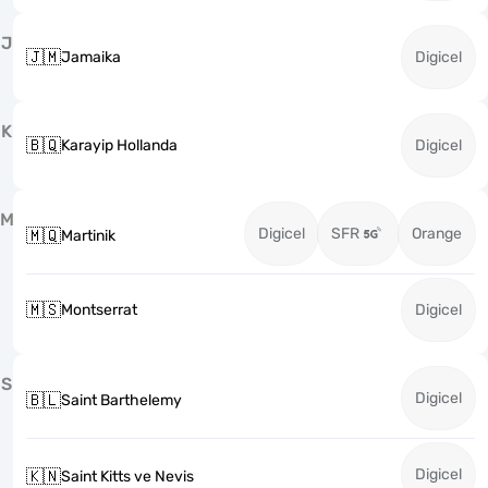
J
🇯🇲
Jamaika
Digicel
K
🇧🇶
Karayip Hollanda
Digicel
M
Digicel
SFR
Orange
🇲🇶
Martinik
🇲🇸
Montserrat
Digicel
S
Digicel
🇧🇱
Saint Barthelemy
Digicel
🇰🇳
Saint Kitts ve Nevis