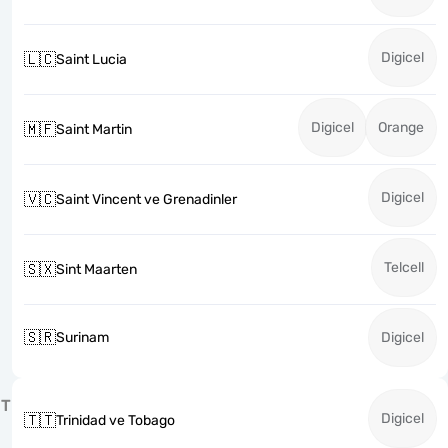
Digicel
🇱🇨
Saint Lucia
Digicel
Orange
🇲🇫
Saint Martin
Digicel
🇻🇨
Saint Vincent ve Grenadinler
Telcell
🇸🇽
Sint Maarten
🇸🇷
Surinam
Digicel
T
Digicel
🇹🇹
Trinidad ve Tobago