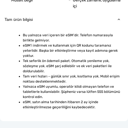
Müsait değil
Gerçek zamanlı, uygulama
içi
Tam ürün bilgisi
Bu yalnızca veri içeren bir eSIM'dir. Telefon numarasıyla 
birlikte gelmiyor.
eSIM'i indirmek ve kullanmak için QR kodunu taramanız 
yeterlidir. Başka bir etkinleştirme veya kayıt adımına gerek 
yoktur.
Tek seferlik ön ödemeli paket. Otomatik yenileme yok, 
sözleşme yok. eSIM şarj edilebilir ve ek veri paketleri ile 
doldurulabilir.
Tam veri hızları - günlük sınır yok, kısıtlama yok. Mobil erişim 
noktası desteklenmektedir.
Yalnızca eSIM uyumlu, operatör kilidi olmayan telefon ve 
tabletlerle kullanılabilir. Şüpheniz varsa lütfen SSS bölümünü 
kontrol edin.
eSIM, satın alma tarihinden itibaren 2 ay içinde 
etkinleştirilmezse geçerliliğini kaybedecektir.