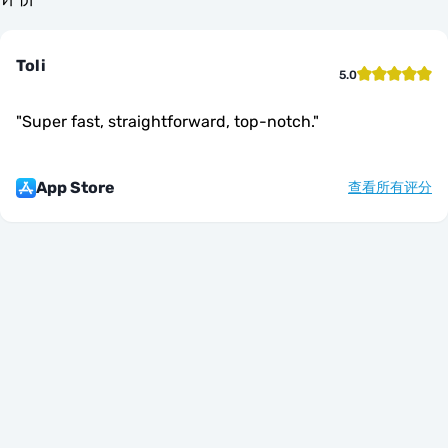
Toli
5.0
"
Super fast, straightforward, top-notch.
"
App Store
查看所有评分