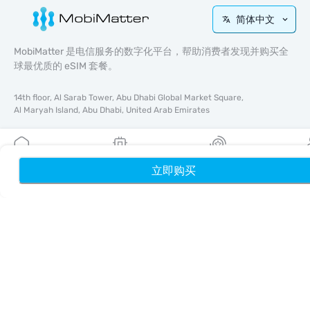
简体中文
MobiMatter 是电信服务的数字化平台，帮助消费者发现并购买全
球最优质的 eSIM 套餐。
14th floor, Al Sarab Tower, Abu Dhabi Global Market Square,
Al Maryah Island, Abu Dhabi, United Arab Emirates
快速链接
博客
立即购买
首页
我的 eSIM
奖励
个
使用指南
关于我们
eSIM 支持
条款与条件
隐私政策
配送与退款政策
网站地图
联盟推广