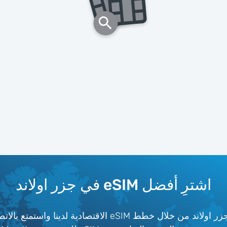
اشترِ أفضل eSIM في جزر اولاند
احصل على تغطية 4G/5G موثوقة مع أفضل الشبكات في جزر اولاند من خلال خطط SIM