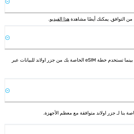
هذا الفيديو
.
نعم، معظم الهواتف التي تدعم شريحة eSIM تسمح بوظيفة الشريحة المزدوجة. يمكنك استخدام شريحتك الفيزيائية للمكالمات المحلية بينما تستخدم خطة eSIM الخاصة بك من جزر اولاند للبيانات عبر 