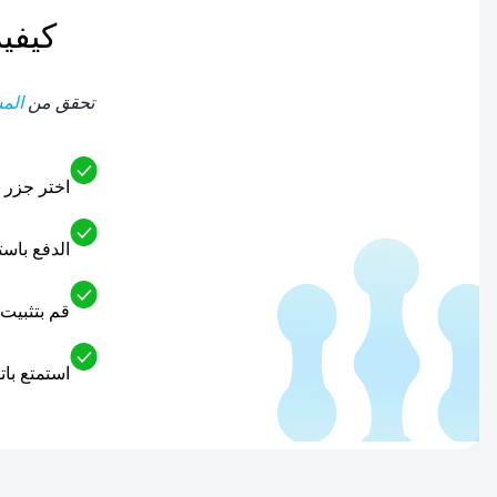
كيفية ا
تحقق من
المس
اختر جزر اولان
الدفع باس
قم بتثبيت شريحة eSIM المدفوعة مسبقًا على 
استمتع باتصال