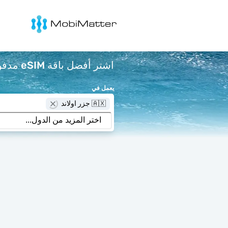
Mobimatter
اشتر أفضل باقة eSIM مدفوعة مسبقًا لـ جزر اولاند ابتداءً من $ لكل جيجابايت.
يعمل في
🇦🇽 جزر اولاند