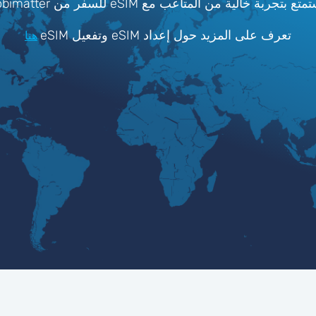
عب مع eSIM للسفر من Mobimatter لـ جزر اولاند.
تعرف على المزيد حول إعداد eSIM وتفعيل eSIM
هنا