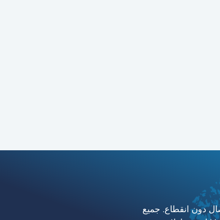
e الاقتصادية لدينا واستمتع بالاتصال دون انقطاع. جميع