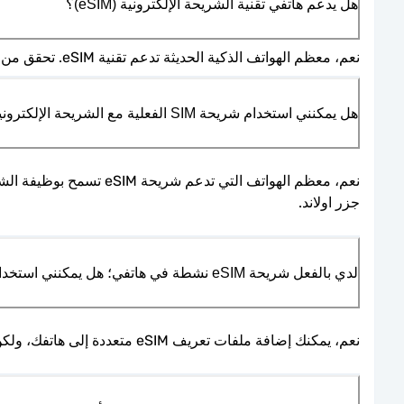
هل يدعم هاتفي تقنية الشريحة الإلكترونية (eSIM)؟
نعم، معظم الهواتف الذكية الحديثة تدعم تقنية eSIM. تحقق من مواصفات هاتفك أو ارجع إلى قسم المساعدة والأسئلة الشائعة للتحقق من التوافق. يمكنك أيضًا مشاهدة 
هل يمكنني استخدام شريحة SIM الفعلية مع الشريحة الإلكترونية (eSIM)؟
جزر اولاند.
لدي بالفعل شريحة eSIM نشطة في هاتفي؛ هل يمكنني استخدام خدمتكم؟
نعم، يمكنك إضافة ملفات تعريف eSIM متعددة إلى هاتفك، ولكن يمكن أن يكون واحد فقط نشط في المرة الواحدة. بطاقات eSIM الخاصة بنا لـ جزر اولاند متوافقة مع معظم الأجهزة.