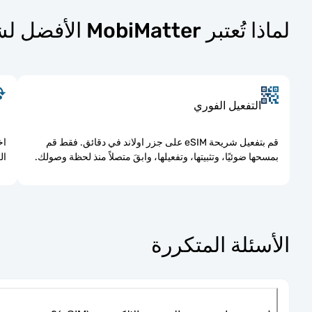
لماذا تُعتبر MobiMatter الأفضل لشرائح eSIM في جزر اولاند؟
التفعيل الفوري
قم بتفعيل شريحة eSIM على جزر اولاند في دقائق. فقط قم
اخ
بمسحها ضوئيًا، وتثبيتها، وتفعيلها، وابقَ متصلاً منذ لحظة وصولك.
ال
الأسئلة المتكررة