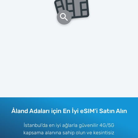
Åland Adaları için En İyi eSIM'i Satın Alın
İstanbul'da en iyi ağlarla güvenilir 4G/5G
kapsama alanına sahip olun ve kesintisiz