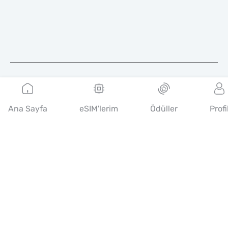
Türkçe
Ana Sayfa
eSIM'lerim
Ödüller
Profi
Mobimatter, tüketicilerin favori e-ticaret platformları aracılığıyla
en iyi mobil teklifleri bulmalarını ve satın almalarını sağlayan
telekom hizmetleri için dijital bir kanaldır
14th floor, Al Sarab Tower, Abu Dhabi Global Market Square,
Al Maryah Island, Abu Dhabi, United Arab Emirates
Hızlı Bağlantılar
Blog
Rehberler