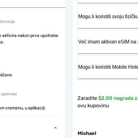
Mogu li koristiti svoju fiz
aktivacije
e aktivira nakon prve upotrebe
Već imam aktivan eSIM na s
a.
Mogu li koristiti Mobile Ho
ničeno
 upotrebe
Zaradite
$2.00 nagrada z
ovu kupovinu
m vremenu, u aplikaciji
Michael