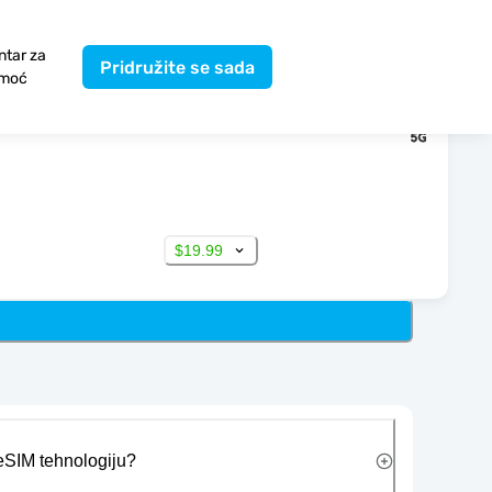
ntar za
Pridružite se sada
moć
$19.99
 eSIM tehnologiju?