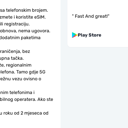
 sa telefonskim brojem.
"
Fast And great!
"
ete i koristite eSIM. 
li registraciju.
obnova, nema ugovora. 
Play Store
 dodatnim paketima 
aničenja, bez 
upna tačka.
e, regionalnim 
lefona. Tamo gdje 5G 
ežnu vezu ovisno o 
nim telefonima i 
bilnog operatera. Ako ste 
 u roku od 2 mjeseca od 