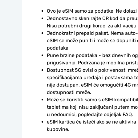
Ovo je eSIM samo za podatke. Ne dolazi
Jednostavno skenirajte QR kod da preuzm
Nisu potrebni drugi koraci za aktivaciju i
Jednokratni prepaid paket. Nema auto-
eSIM se može puniti i može se dopuniti
podataka.
Pune brzine podataka - bez dnevnih ogr
prigušivanja. Podržana je mobilna prist
Dostupnost 5G ovisi o pokrivenosti mrež
specifikacijama uređaja i postavkama te
nije dostupan, eSIM će omogućiti 4G mr
dostupnosti mreže.
Može se koristiti samo s eSIM kompatibil
tabletima koji nisu zaključani putem mo
u nedoumici, pogledajte odjeljak FAQ.
eSIM kartica će isteći ako se ne aktivira
kupovine.