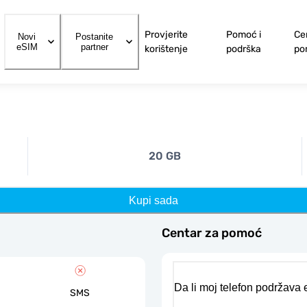
Provjerite
Pomoć i
Ce
Novi
Postanite
eSIM
partner
korištenje
podrška
po
20 GB
Kupi sada
Centar za pomoć
Da li moj telefon podržava
SMS