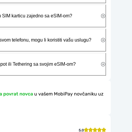
ičku SIM karticu zajedno sa eSIM-om?
vom telefonu, mogu li koristiti vašu uslugu?
tspot ili Tethering sa svojim eSIM-om?
a povrat novca
u vašem MobiPay novčaniku uz
5.0