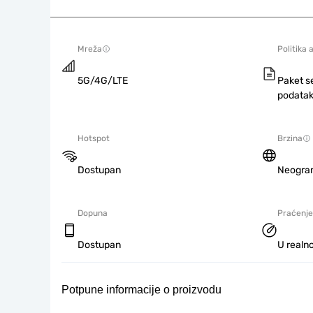
Mreža
Politika 
5G/4G/LTE
Paket s
podatak
Hotspot
Brzina
Dostupan
Neogra
Dopuna
Praćenje
Dostupan
U realno
Potpune informacije o proizvodu