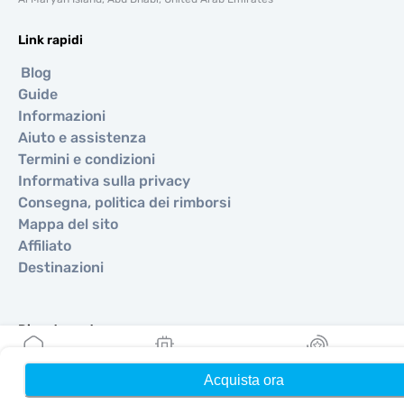
Link rapidi
Blog
Guide
Informazioni
Aiuto e assistenza
Termini e condizioni
Informativa sulla privacy
Consegna, politica dei rimborsi
Mappa del sito
Affiliato
Destinazioni
Diventa partner
MobiMatter per i rivenditori
Acquista ora
Home
Le mie eSIM
Ricompense
MobiMatter per le aziende