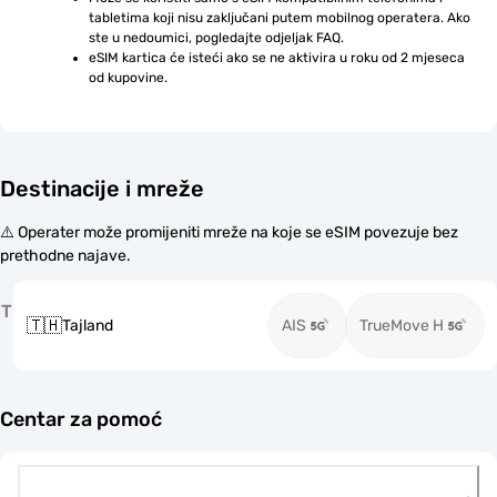
tabletima koji nisu zaključani putem mobilnog operatera. Ako 
ste u nedoumici, pogledajte odjeljak FAQ.
eSIM kartica će isteći ako se ne aktivira u roku od 2 mjeseca 
od kupovine.
Destinacije i mreže
⚠️ Operater može promijeniti mreže na koje se eSIM povezuje bez
prethodne najave.
T
🇹🇭
Tajland
AIS
TrueMove H
Centar za pomoć