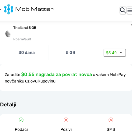
Thailand 5 GB
RoamVault
30 dana
5 GB
$5.49
$0.55 nagrada za povrat novca
Zaradite
u vašem MobiPay
novčaniku uz ovu kupovinu
Detalji
Podaci
Pozivi
SMS