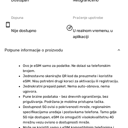
Dostupan
Neograničeno
Dopuna
Praćenje upotrebe
Nije dostupno
U realnom vremenu, u
aplikaciji
Potpune informacije o proizvodu
Ovo je eSIM samo za podatke. Ne dolazi sa telefonskim 
brojem.
Jednostavno skenirajte QR kod da preuzmete i koristite 
eSIM. Nisu potrebni drugi koraci za aktivaciju ili registraciju.
Jednokratni prepaid paket. Nema auto-obnova, nema 
ugovora.
Pune brzine podataka - bez dnevnih ograničenja, bez 
prigušivanja. Podržana je mobilna pristupna tačka.
Dostupnost 5G ovisi o pokrivenosti mreže, regionalnim 
specifikacijama uređaja i postavkama telefona. Tamo gdje 
5G nije dostupan, eSIM će omogućiti visokokvalitetnu 4G 
mrežnu vezu ovisno o dostupnosti mreže.
Može se koristiti samo s eSIM kompatibilnim telefonima i 