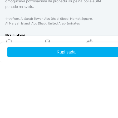
omogućava potrošačima da pronađu i kupe najbolje eSIM
ponude na svetu.
14th floor, Al Sarab Tower, Abu Dhabi Global Market Square,
Al Maryah Island, Abu Dhabi, United Arab Emirates
Brzi linkovi
Blog
Vodiči
Kupi sada
Kuća
Moji eSIM-ovi
Nagrade
O tome
Pomoć i podrška
Uslovi i odredbe
Politika privatnosti
Dostava, politika povrata novca
Mapa sajta
Affiliate
Odredišta