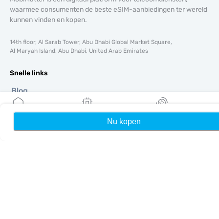
waarmee consumenten de beste eSIM-aanbiedingen ter wereld
kunnen vinden en kopen.
14th floor, Al Sarab Tower, Abu Dhabi Global Market Square,
Al Maryah Island, Abu Dhabi, United Arab Emirates
Snelle links
Blog
Handleidingen
Over ons
Nu kopen
Home
Mijn eSIMs
Rewards
eSIM-ondersteuning
Algemene voorwaarden
Privacybeleid
Levering- en retourbeleid
Sitemap
Affiliate
Bestemmingen