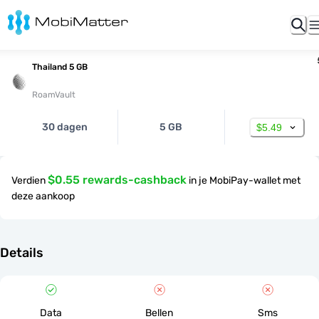
Thailand 5 GB
RoamVault
30 dagen
5 GB
$5.49
$0.55 rewards-cashback
Verdien
in je MobiPay-wallet met
deze aankoop
Details
Data
Bellen
Sms