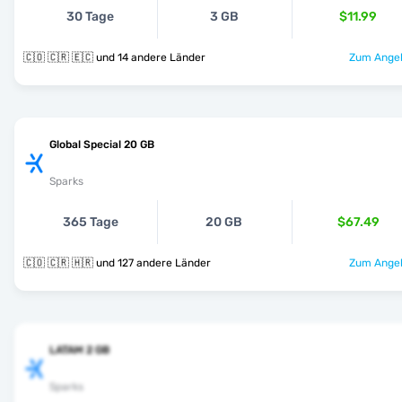
30 Tage
3 GB
$11.99
🇨🇴 🇨🇷 🇪🇨 und 14 andere Länder
Zum Angeb
Global Special 20 GB
Sparks
365 Tage
20 GB
$67.49
🇨🇴 🇨🇷 🇭🇷 und 127 andere Länder
Zum Angeb
LATAM 2 GB
Sparks