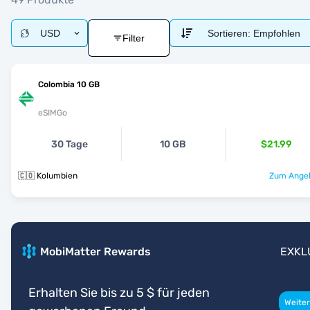
USD
Sortieren:
Empfohlen
Filter
Colombia 10 GB
eSIMGo
30 Tage
10 GB
$21.99
🇨🇴 Kolumbien
Zum Angeb
MobiMatter Rewards
EXKL
Erhalten Sie bis zu 5 $ für jeden
Weiter