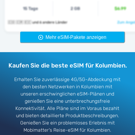
15 Tage
2 GB
$6.99
🇨🇴 🇨🇷 🇪🇨 und 6 andere Länder
Zum Angeb
Mehr eSIM-Pakete anzeigen
Kaufen Sie die beste eSIM für Kolumbien.
Erhalten Sie zuverlässige 4G/5G-Abdeckung mit
den besten Netzwerken in Kolumbien mit
unseren erschwinglichen eSIM-Plänen und
genießen Sie eine unterbrechungsfreie
Konnektivität. Alle Pläne sind im Voraus bezahlt
und bieten detaillierte Produktbeschreibungen.
Genießen Sie ein problemloses Erlebnis mit
Mobimatter's Reise-eSIM für Kolumbien.