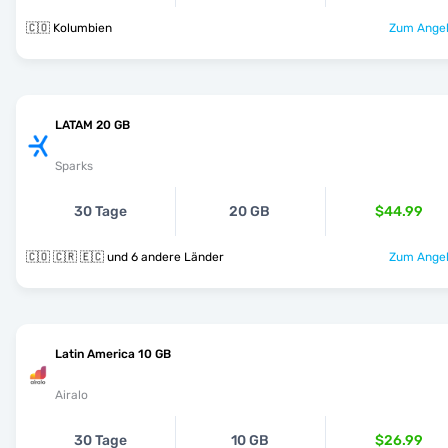
🇨🇴 Kolumbien
Zum Angeb
LATAM 20 GB
Sparks
30 Tage
20 GB
$44.99
🇨🇴 🇨🇷 🇪🇨 und 6 andere Länder
Zum Angeb
Latin America 10 GB
Airalo
30 Tage
10 GB
$26.99