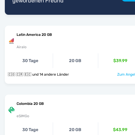
geworbenen Freund
Latin America 20 GB
Airalo
30 Tage
20 GB
$39.99
🇨🇴 🇨🇷 🇪🇨 und 14 andere Länder
Zum Angeb
Colombia 20 GB
eSIMGo
30 Tage
20 GB
$43.99