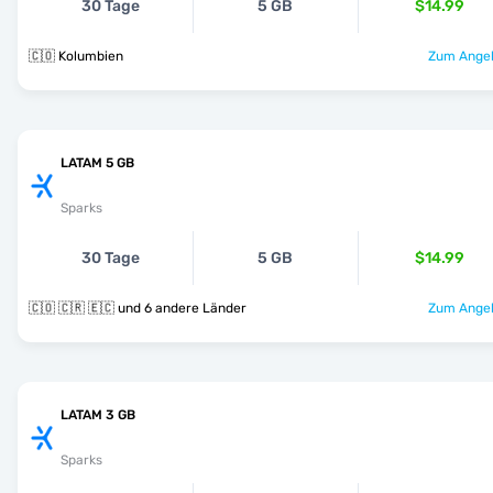
30 Tage
5 GB
$14.99
🇨🇴 Kolumbien
Zum Angeb
LATAM 5 GB
Sparks
30 Tage
5 GB
$14.99
🇨🇴 🇨🇷 🇪🇨 und 6 andere Länder
Zum Angeb
LATAM 3 GB
Sparks