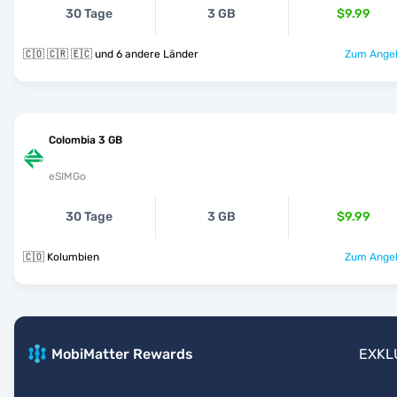
30 Tage
3 GB
$9.99
🇨🇴 🇨🇷 🇪🇨 und 6 andere Länder
Zum Angeb
Colombia 3 GB
eSIMGo
30 Tage
3 GB
$9.99
🇨🇴 Kolumbien
Zum Angeb
MobiMatter Rewards
EXKL