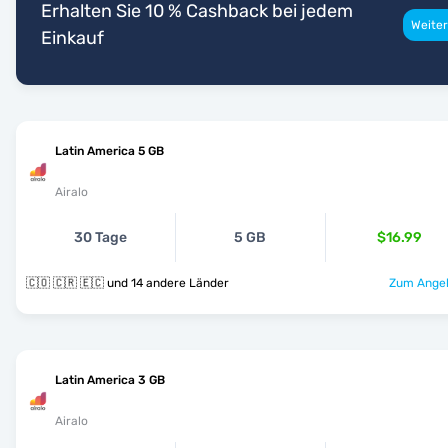
Erhalten Sie 10 % Cashback bei jedem
Weiter
Einkauf
Latin America 5 GB
Airalo
30 Tage
5 GB
$16.99
🇨🇴 🇨🇷 🇪🇨 und 14 andere Länder
Zum Angeb
Latin America 3 GB
Airalo