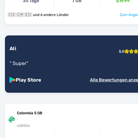
30 Tage
7 GB
$19.99
🇨🇴 🇨🇷 🇪🇨 und 6 andere Länder
Zum Angeb
Ali
5.0
"
Super
"
Play Store
Alle Bewertungen anz
Colombia 5 GB
eSIMGo