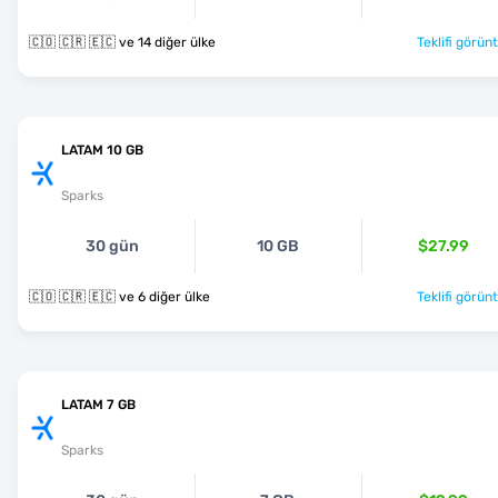
🇨🇴 🇨🇷 🇪🇨 ve 14 diğer ülke
Teklifi görünt
LATAM 10 GB
Sparks
30 gün
10 GB
$27.99
🇨🇴 🇨🇷 🇪🇨 ve 6 diğer ülke
Teklifi görünt
LATAM 7 GB
Sparks