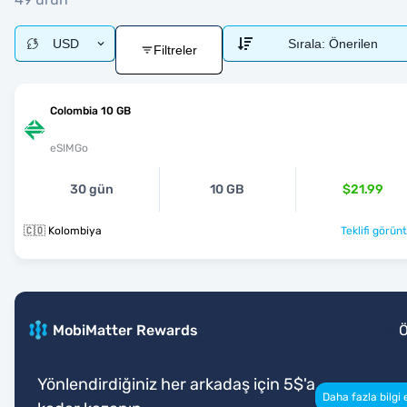
USD
Sırala:
Önerilen
Filtreler
Colombia 10 GB
eSIMGo
30 gün
10 GB
$21.99
🇨🇴 Kolombiya
Teklifi görünt
MobiMatter Rewards
Yönlendirdiğiniz her arkadaş için 5$'a
Daha fazla bilgi 