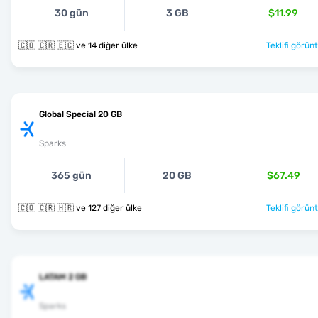
30 gün
3 GB
$11.99
🇨🇴 🇨🇷 🇪🇨 ve 14 diğer ülke
Teklifi görünt
Global Special 20 GB
Sparks
365 gün
20 GB
$67.49
🇨🇴 🇨🇷 🇭🇷 ve 127 diğer ülke
Teklifi görünt
LATAM 2 GB
Sparks