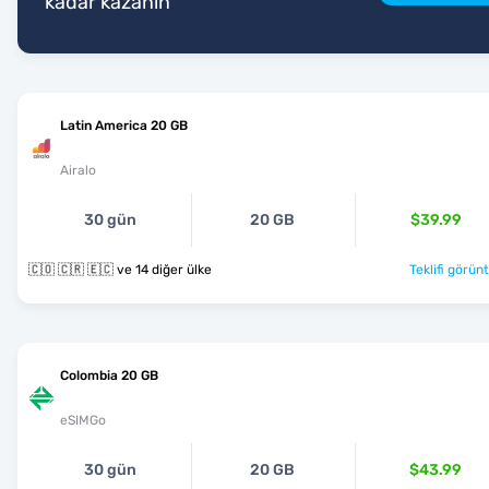
kadar kazanın
Latin America 20 GB
Airalo
30 gün
20 GB
$39.99
🇨🇴 🇨🇷 🇪🇨 ve 14 diğer ülke
Teklifi görünt
Colombia 20 GB
eSIMGo
30 gün
20 GB
$43.99