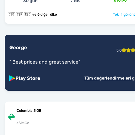
30 gün
7 GB
$19.99
🇨🇴 🇨🇷 🇪🇨 ve 6 diğer ülke
Teklifi görünt
George
5.0
"
Best prices and great service
"
Play Store
Tüm değerlendirmeleri 
Colombia 5 GB
eSIMGo