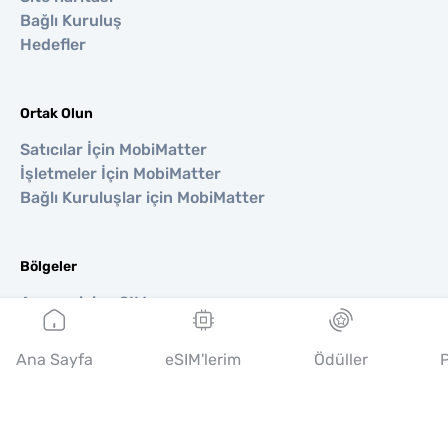
Bağlı Kuruluş
Hedefler
Ortak Olun
Satıcılar İçin MobiMatter
İşletmeler İçin MobiMatter
Bağlı Kuruluşlar için MobiMatter
Bölgeler
Avrupa için eSIM
Asya için eSIM
Amerika için eSIM
Ana Sayfa
eSIM'lerim
Ödüller
P
Orta Doğu için eSIM
Okyanusya için eSIM
Afrika için eSIM