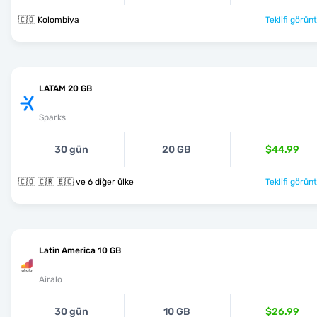
🇨🇴 Kolombiya
Teklifi görünt
LATAM 20 GB
Sparks
30 gün
20 GB
$44.99
🇨🇴 🇨🇷 🇪🇨 ve 6 diğer ülke
Teklifi görünt
Latin America 10 GB
Airalo
30 gün
10 GB
$26.99