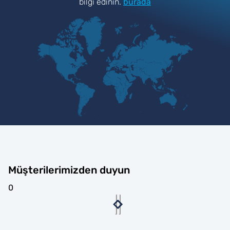
bilgi edinin.
burada
Müşterilerimizden duyun
0