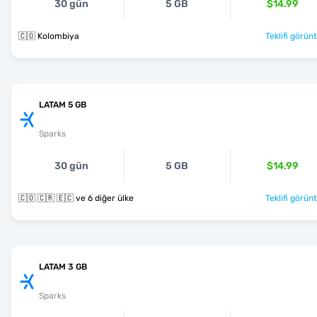
30 gün
5 GB
$14.99
🇨🇴 Kolombiya
Teklifi görünt
LATAM 5 GB
Sparks
30 gün
5 GB
$14.99
🇨🇴 🇨🇷 🇪🇨 ve 6 diğer ülke
Teklifi görünt
LATAM 3 GB
Sparks