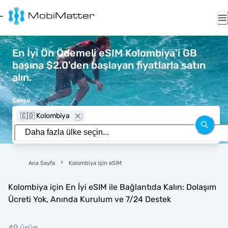
En İyi Ön Ödemeli eSIM Kolombiya'i GB
başına $2.0'den başlayan fiyatlarla satın
alın.
Çalışır
🇨🇴 Kolombiya
Ana Sayfa
Kolombiya için eSIM
Kolombiya için En İyi eSIM ile Bağlantıda Kalın: Dolaşım
Ücreti Yok, Anında Kurulum ve 7/24 Destek
49 ürün