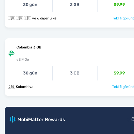
30 gün
3 GB
$9.99
🇨🇴 🇨🇷 🇪🇨 ve 6 diğer ülke
Teklifi görünt
Colombia 3 GB
eSIMGo
30 gün
3 GB
$9.99
🇨🇴 Kolombiya
Teklifi görünt
MobiMatter Rewards