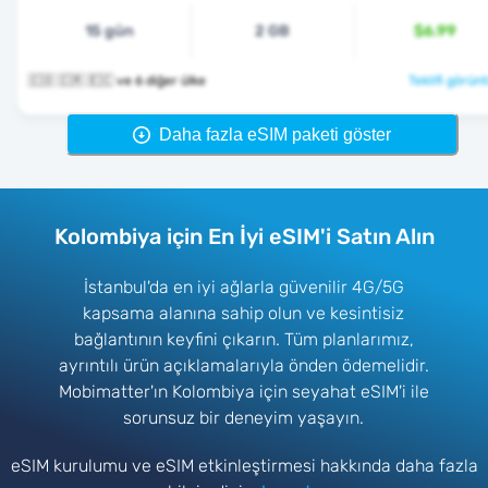
15 gün
2 GB
$6.99
🇨🇴 🇨🇷 🇪🇨 ve 6 diğer ülke
Teklifi görünt
Daha fazla eSIM paketi göster
Kolombiya için En İyi eSIM'i Satın Alın
İstanbul'da en iyi ağlarla güvenilir 4G/5G
kapsama alanına sahip olun ve kesintisiz
bağlantının keyfini çıkarın. Tüm planlarımız,
ayrıntılı ürün açıklamalarıyla önden ödemelidir.
Mobimatter'ın Kolombiya için seyahat eSIM'i ile
sorunsuz bir deneyim yaşayın.
eSIM kurulumu ve eSIM etkinleştirmesi hakkında daha fazla