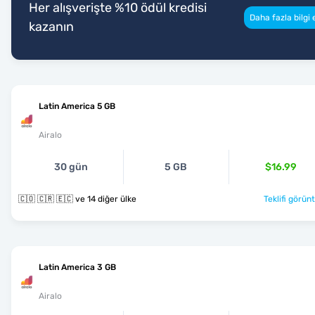
Her alışverişte %10 ödül kredisi
Daha fazla bilgi 
kazanın
Latin America 5 GB
Airalo
30 gün
5 GB
$16.99
🇨🇴 🇨🇷 🇪🇨 ve 14 diğer ülke
Teklifi görünt
Latin America 3 GB
Airalo