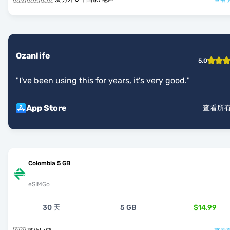
Ozanlife
5.0
"
I've been using this for years, it's very good.
"
App Store
查看所
Colombia 5 GB
eSIMGo
30 天
5 GB
$14.99