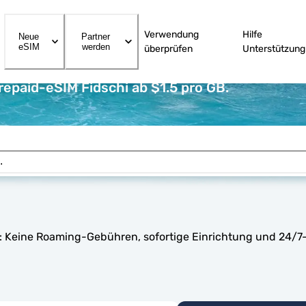
Verwendung
Hilfe
Neue
Partner
eSIM
werden
überprüfen
Unterstützung
repaid-eSIM Fidschi ab $1.5 pro GB.
hi: Keine Roaming-Gebühren, sofortige Einrichtung und 24/7