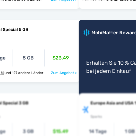
l Special 5 GB
MobiMatter Rewar
s
age
5 GB
$23.49
Erhalten Sie 10 % 
bei jedem Einkauf
🇫🇯 🇫🇮 🇫🇷 und 127 andere Länder
Zum Angebot >
l Special 3 GB
Europe Asia and USA 
s
Sparks
age
3 GB
$15.49
14 Tage
1 GB