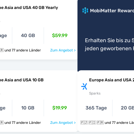
e Asia and USA 40 GB Yearly
MobiMatter Rewar
s
age
40 GB
$59.99
Erhalten Sie bis zu 5
jeden geworbenen 
🇫🇯 🇫🇮 🇫🇷 und 77 andere Länder
Zum Angebot >
e Asia and USA 10 GB
Europe Asia and USA 
s
Sparks
age
10 GB
$19.99
365 Tage
20 G
🇫🇯 🇫🇮 🇫🇷 und 77 andere Länder
Zum Angebot >
🇫🇯 🇫🇮 🇫🇷 und 77 andere