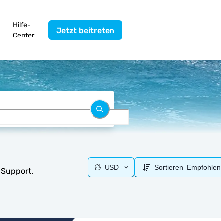
Hilfe-
Jetzt beitreten
Center
USD
Sortieren:
Empfohlen
-Support.