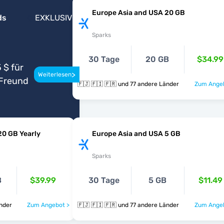
Europe Asia and USA 20 GB
ds
EXKLUSIV
Sparks
30 Tage
20 GB
$34.99
 $ für
>
Weiterlesen
Freund
🇫🇯 🇫🇮 🇫🇷 und 77 andere Länder
Zum Angeb
20 GB Yearly
Europe Asia and USA 5 GB
Sparks
B
$39.99
30 Tage
5 GB
$11.49
 Länder
Zum Angebot >
🇫🇯 🇫🇮 🇫🇷 und 77 andere Länder
Zum Angeb