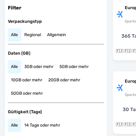
Filter
Europ
Verpackungstyp
Spark
Alle
Regional
Allgemein
365 T
Daten (GB)
Alle
3GB oder mehr
5GB oder mehr
10GB oder mehr
20GB oder mehr
Europ
50GB oder mehr
Spark
30 T
Gültigkeit (Tage)
Alle
14 Tage oder mehr