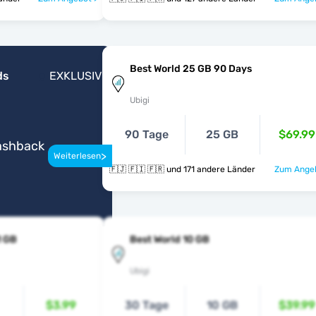
Best World 25 GB 90 Days
ds
EXKLUSIV
Ubigi
90 Tage
25 GB
$69.99
Cashback
>
Weiterlesen
🇫🇯 🇫🇮 🇫🇷 und 171 andere Länder
Zum Angeb
1 GB
Best World 10 GB
Ubigi
$3.99
30 Tage
10 GB
$39.99