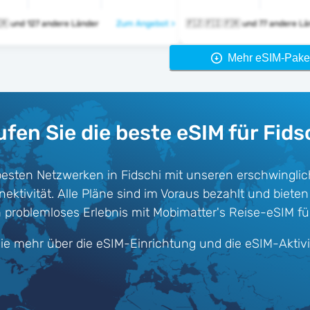
🇫🇯 🇫🇮 🇫🇷 und 127 andere Länder
Zum Angebot >
🇫🇯 🇫🇮 🇫🇷 und 77 andere
Mehr eSIM-Pake
fen Sie die beste eSIM für Fids
besten Netzwerken in Fidschi mit unseren erschwingl
ktivität. Alle Pläne sind im Voraus bezahlt und bieten d
problemloses Erlebnis mit Mobimatter's Reise-eSIM für
ie mehr über die eSIM-Einrichtung und die eSIM-Aktiv