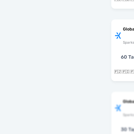
Globa
Spark
60 T
Globa
Spark
30 T