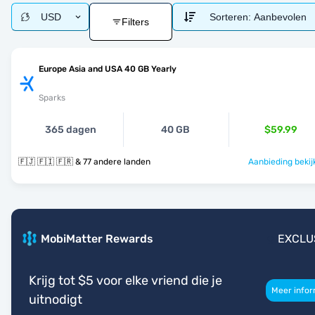
USD
Sorteren:
Aanbevolen
Filters
Europe Asia and USA 40 GB Yearly
Sparks
365 dagen
40 GB
$59.99
🇫🇯 🇫🇮 🇫🇷 & 77 andere landen
Aanbieding bekij
MobiMatter Rewards
EXCLU
Krijg tot $5 voor elke vriend die je
Meer infor
uitnodigt