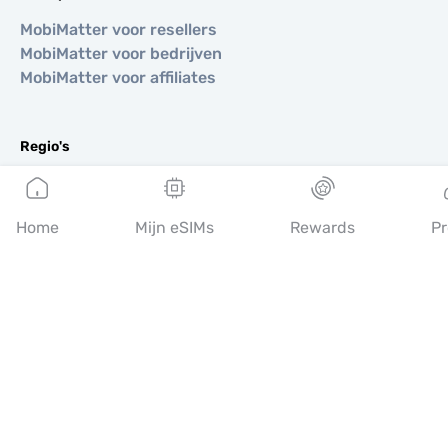
MobiMatter voor resellers
MobiMatter voor bedrijven
MobiMatter voor affiliates
Regio's
eSIM voor Europa
eSIM voor Azië
Home
Mijn eSIMs
Rewards
Pr
eSIM voor Amerika
eSIM voor Midden-Oosten
eSIM voor Oceanië
eSIM voor Afrika
Landen
eSIM voor VS
eSIM voor Japan