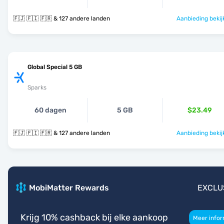
🇫🇯 🇫🇮 🇫🇷 & 127 andere landen
Aanbieding bekij
Global Special 5 GB
Sparks
60 dagen
5 GB
$23.49
🇫🇯 🇫🇮 🇫🇷 & 127 andere landen
Aanbieding bekij
MobiMatter Rewards
EXCLU
Krijg 10% cashback bij elke aankoop
Meer infor