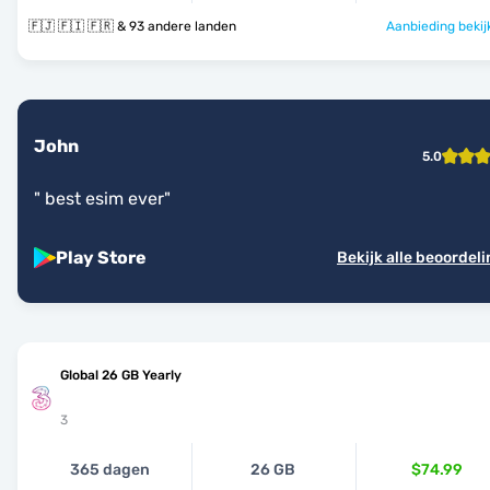
🇫🇯 🇫🇮 🇫🇷 & 93 andere landen
Aanbieding bekij
John
5.0
"
best esim ever
"
Play Store
Bekijk alle beoordel
Global 26 GB Yearly
3
365 dagen
26 GB
$74.99