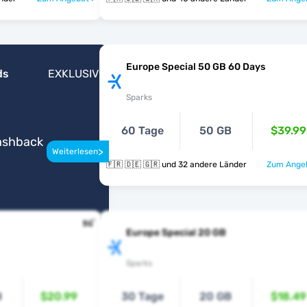
Europe Special 50 GB 60 Days
ds
EXKLUSIV
Sparks
60 Tage
50 GB
$39.99
Cashback
>
Weiterlesen
🇫🇷 🇩🇪 🇬🇷 und 32 andere Länder
Zum Angeb
Europe Special 20 GB
Sparks
B
$20.99
30 Tage
20 GB
$18.49