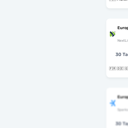
Euro
NextLi
30 T
Euro
Spark
30 T