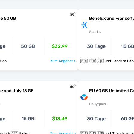
ce 50 GB
Benelux and France 1
Sparks
age
50 GB
$32.99
30 Tage
15 G
eich
Zum Angebot >
🇫🇷 🇱🇺 🇳🇱 und 1 andere L
e and Italy 15 GB
EU 60 GB Unlimited Ca
s
Bouygues
age
15 GB
$13.49
30 Tage
60 G
ich & 🇮🇹 Italien
Zum Angebot >
🇫🇷 🇩🇪 🇬🇷 und 31 andere