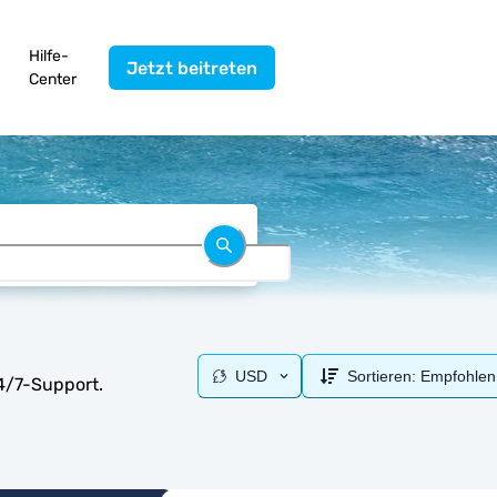
Hilfe-
Jetzt beitreten
Center
USD
Sortieren:
Empfohlen
4/7-Support.