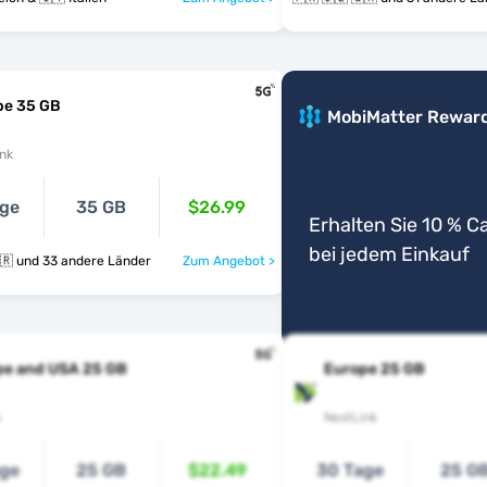
pe 35 GB
MobiMatter Rewar
nk
age
35 GB
$26.99
Erhalten Sie 10 % 
bei jedem Einkauf
🇫🇷 🇩🇪 🇬🇷 und 33 andere Länder
Zum Angebot >
pe and USA 25 GB
Europe 25 GB
s
NextLink
age
25 GB
$22.49
30 Tage
25 G