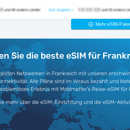
🇫🇷 🇩🇪 🇬🇷 und 40 andere Länder
Zum Angebot >
🇫🇷 🇩🇪 🇬🇷 und 33 ander
Mehr eSIM-Pake
en Sie die beste eSIM für Frankr
besten Netzwerken in Frankreich mit unseren erschwi
nektivität. Alle Pläne sind im Voraus bezahlt und bieten
roblemloses Erlebnis mit Mobimatter's Reise-eSIM für 
ie mehr über die eSIM-Einrichtung und die eSIM-Aktiv