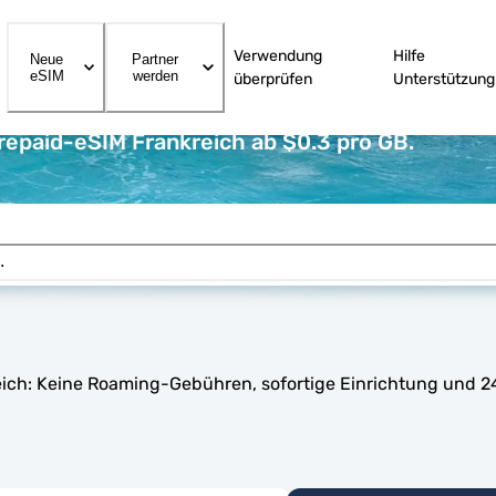
Verwendung
Hilfe
Neue
Partner
eSIM
werden
überprüfen
Unterstützung
repaid-eSIM Frankreich ab $0.3 pro GB.
reich: Keine Roaming-Gebühren, sofortige Einrichtung und 2