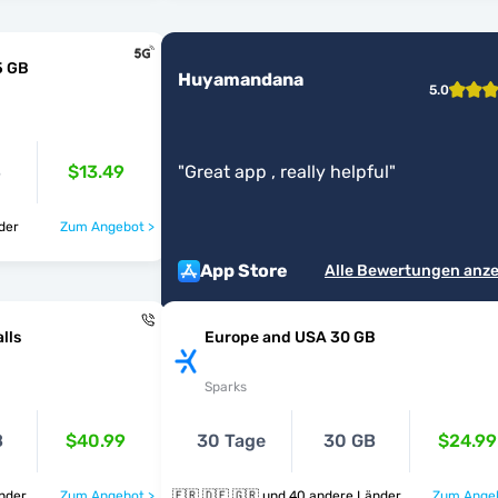
5 GB
Huyamandana
5.0
B
$13.49
"
Great app , really helpful
"
änder
Zum Angebot >
App Store
Alle Bewertungen anz
lls
Europe and USA 30 GB
Sparks
B
$40.99
30 Tage
30 GB
$24.99
 Länder
Zum Angebot >
🇫🇷 🇩🇪 🇬🇷 und 40 andere Länder
Zum Angeb