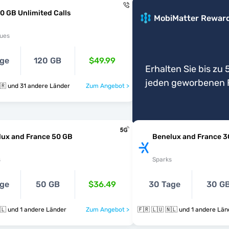
0 GB Unlimited Calls
MobiMatter Rewar
ues
age
120 GB
$49.99
Erhalten Sie bis zu 5
jeden geworbenen 
🇫🇷 🇩🇪 🇬🇷 und 31 andere Länder
Zum Angebot >
lux and France 50 GB
Benelux and France 3
s
Sparks
age
50 GB
$36.49
30 Tage
30 G
🇫🇷 🇱🇺 🇳🇱 und 1 andere Länder
Zum Angebot >
🇫🇷 🇱🇺 🇳🇱 und 1 andere L