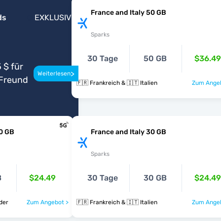
France and Italy 50 GB
ds
EXKLUSIV
Sparks
30 Tage
50 GB
$36.49
 $ für
>
Weiterlesen
Freund
🇫🇷 Frankreich & 🇮🇹 Italien
Zum Angeb
0 GB
France and Italy 30 GB
Sparks
B
$24.49
30 Tage
30 GB
$24.49
änder
Zum Angebot >
🇫🇷 Frankreich & 🇮🇹 Italien
Zum Angeb