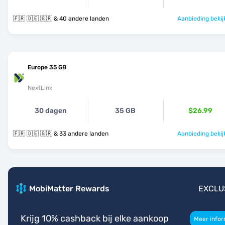
🇫🇷 🇩🇪 🇬🇷 & 40 andere landen
Aanbieding bekij
Europe 35 GB
NextLink
30 dagen
35 GB
$26.99
🇫🇷 🇩🇪 🇬🇷 & 33 andere landen
Aanbieding bekij
MobiMatter Rewards
EXCLU
Krijg 10% cashback bij elke aankoop
Meer infor