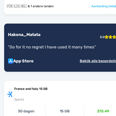
🇫🇷 🇱🇺 🇳🇱 & 1 andere landen
Aanbieding bekij
Hakona_Matata
5.0
"
Go for it no regret I have used it many times
"
App Store
Bekijk alle beoordel
France and Italy 15 GB
Sparks
30 dagen
15 GB
$13.49