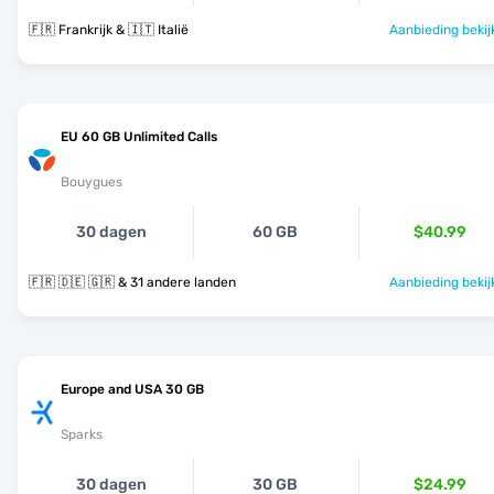
🇫🇷 Frankrijk & 🇮🇹 Italië
Aanbieding bekij
EU 60 GB Unlimited Calls
Bouygues
30 dagen
60 GB
$40.99
🇫🇷 🇩🇪 🇬🇷 & 31 andere landen
Aanbieding bekij
Europe and USA 30 GB
Sparks
30 dagen
30 GB
$24.99