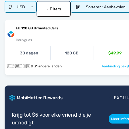
USD
Sorteren:
Aanbevolen
Filters
EU 120 GB Unlimited Calls
Bouygues
30 dagen
120 GB
$49.99
🇫🇷 🇩🇪 🇬🇷 & 31 andere landen
Aanbieding bekij
MobiMatter Rewards
EXCLU
Krijg tot $5 voor elke vriend die je
Meer infor
uitnodigt