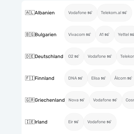
🇦🇱
Albanien
Vodafone
Telekom.al
🇧🇬
Bulgarien
Vivacom
A1
Yettel
🇩🇪
Deutschland
O2
Vodafone
Teleko
🇫🇮
Finnland
DNA
Elisa
Ålcom
🇬🇷
Griechenland
Nova
Vodafone
Cos
🇮🇪
Irland
Eir
Vodafone