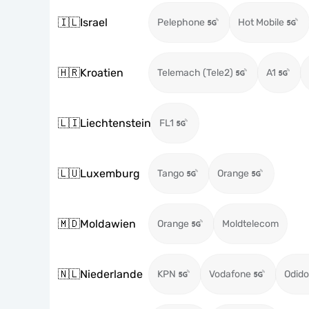
🇮🇱
Israel
Pelephone
Hot Mobile
🇭🇷
Kroatien
Telemach (Tele2)
A1
🇱🇮
Liechtenstein
FL1
🇱🇺
Luxemburg
Tango
Orange
🇲🇩
Moldawien
Orange
Moldtelecom
🇳🇱
Niederlande
KPN
Vodafone
Odido