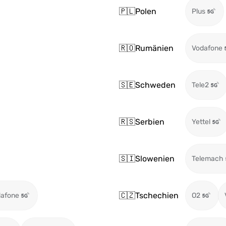
🇵🇱
Polen
Plus
🇷🇴
Rumänien
Vodafone
🇸🇪
Schweden
Tele2
🇷🇸
Serbien
Yettel
🇸🇮
Slowenien
Telemach
🇨🇿
Tschechien
afone
O2