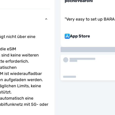
pocho9baroni
"
Very easy to set up BAR
App Store
ügt nicht über eine 
ie eSIM 
sind keine weiteren 
te erforderlich.
atischen 
M ist wiederaufladbar 
en aufgeladen werden.
glichen Limits, keine 
tützt.
 automatisch eine 
bilfunknetz mit 5G- oder 