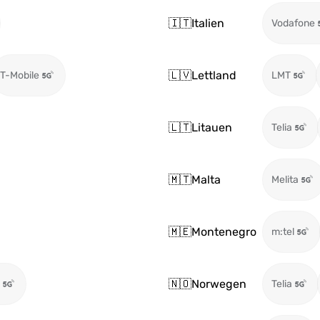
🇮🇹
Italien
Vodafone
🇱🇻
Lettland
T-Mobile
LMT
🇱🇹
Litauen
Telia
🇲🇹
Malta
Melita
🇲🇪
Montenegro
m:tel
🇳🇴
Norwegen
Telia