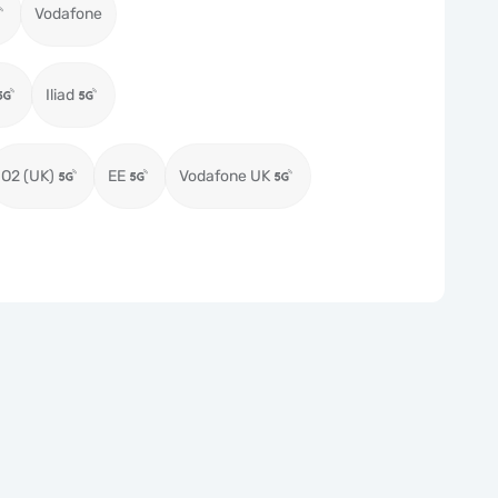
Vodafone
Iliad
O2 (UK)
EE
Vodafone UK