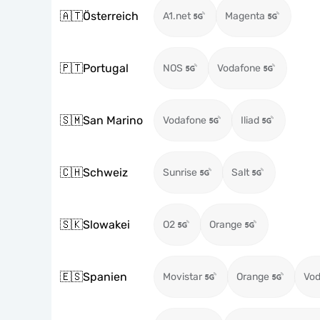
🇦🇹
Österreich
A1.net
Magenta
🇵🇹
Portugal
NOS
Vodafone
🇸🇲
San Marino
Vodafone
Iliad
🇨🇭
Schweiz
Sunrise
Salt
🇸🇰
Slowakei
O2
Orange
🇪🇸
Spanien
Movistar
Orange
Vod