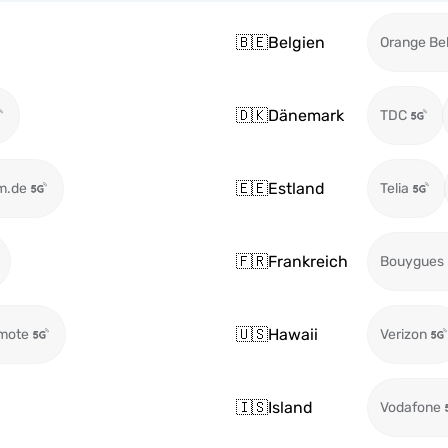
🇧🇪
Belgien
Orange Be
🇩🇰
Dänemark
TDC
🇪🇪
Estland
m.de
Telia
🇫🇷
Frankreich
Bouygues
🇺🇸
Hawaii
mote
Verizon
🇮🇸
Island
Vodafone