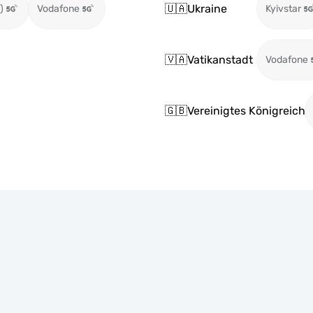
🇺🇦
Ukraine
)
Vodafone
Kyivstar
🇻🇦
Vatikanstadt
Vodafone
🇬🇧
Vereinigtes Königreich