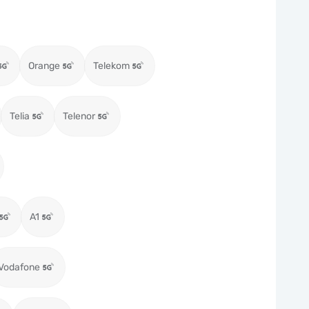
Orange
Telekom
Telia
Telenor
A1
Vodafone