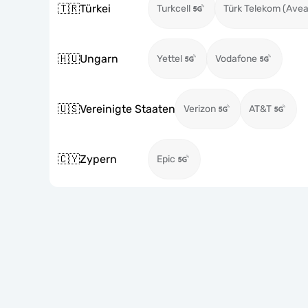
🇹🇷
Türkei
Turkcell
Türk Telekom (Avea
🇭🇺
Ungarn
Yettel
Vodafone
🇺🇸
Vereinigte Staaten
Verizon
AT&T
🇨🇾
Zypern
Epic