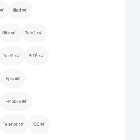
Iliad
Bite
Tele2
Tele2
BITĖ
Epic
T-Mobile
Telenor
ICE