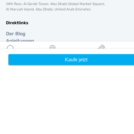
14th floor, Al Sarab Tower, Abu Dhabi Global Market Square,
Al Maryah Island, Abu Dhabi, United Arab Emirates
Direktlinks
Der Blog
Anleitungen
Um
Hilfe Unterstützung
Kaufe jetzt
Heim
Meine eSIMs
Belohnung
Terms & amp; Bedingungen
Datenschutzrichtlinie
Lieferung, Rückerstattungsrichtlinie
Seitenverzeichnis
Affiliate
Reiseziele
Ein Partner werden
MobiMatter für Wiederverkäufer